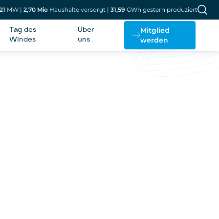
21
MW
|
2,70
Mio
Haushalte versorgt
|
31,59
GWh gestern produziert
Mitglied
Tag des
Über
werden
Windes
uns