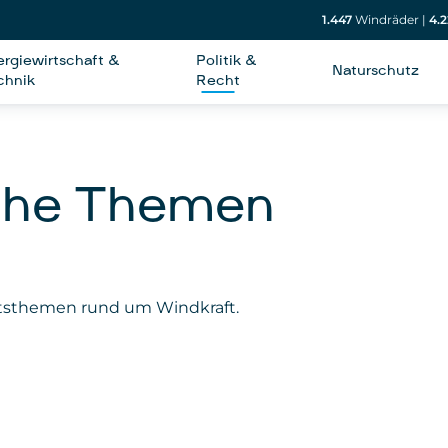
1.447
Windräder
|
4.2
ergiewirtschaft &
Politik &
Naturschutz
chnik
Recht
iche Themen
chtsthemen rund um Windkraft.