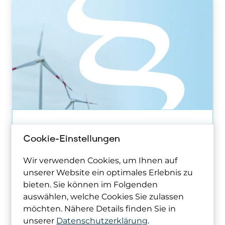
Richtlinien der IG Windkraft
Cookie-Einstellungen
IG Windkraft Richtlinie: Abstände
zwischen Windkraftanlagen und Öl-
Wir verwenden Cookies, um Ihnen auf
unserer Website ein optimales Erlebnis zu
und Gasleitungen
bieten. Sie können im Folgenden
21.03.2024
auswählen, welche Cookies Sie zulassen
Mehr erfahren
möchten. Nähere Details finden Sie in
unserer
Datenschutzerklärung
.