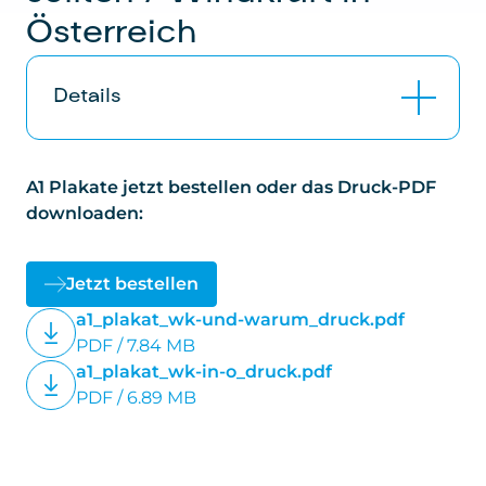
Österreich
Details
2 informative und übersichtliche A1-Plakate,
A1 Plakate jetzt bestellen oder das Druck-PDF
einseitig bedruckt (Rückseite unbedruckt),
downloaden:
115 g/m² Affichenpapier, Kreuzbruch A1 auf
A4.
Jetzt bestellen
Windkraft & warum wir sie nutzen sollten
a1_plakat_wk-und-warum_druck.pdf
Windkraft in Österreich
PDF / 7.84 MB
a1_plakat_wk-in-o_druck.pdf
Kosten
: 5,– Eur/Stk für Mitglieder (inkl. 20%
PDF / 6.89 MB
USt) zuzüglich Porto. 7,50 Eur/Stk für Nicht-
Mitglieder (inkl. 20% USt) zuzüglich Porto