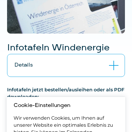
Infotafeln Windenergie
Details
Die Infotafeln vermitteln anschaulich die
Infotafeln jetzt bestellen/ausleihen oder als PDF
wichtigsten Themen rund um die
downloaden:
Windenergie und eigenen sich
Cookie-Einstellungen
hervorragend für
Informationsveranstaltungen zum
Jetzt bestellen/ausleihen
Wir verwenden Cookies, um Ihnen auf
Aufstellen.
unserer Website ein optimales Erlebnis zu
infotafeln_windkraft_2021.pdf