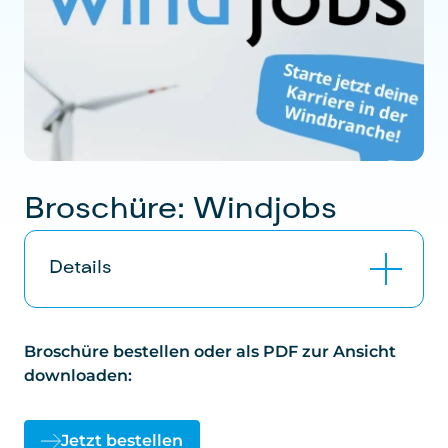
zzgl. Versand
Broschüre: Windjobs
Details
12-seitige Zick-Zack-Broschüre,
Broschüre bestellen oder als PDF zur Ansicht
doppelseitig bedruckt mit vielen
downloaden:
Informationen rund um die Jobs in der
Windkraft.
Die Rückseite, mit den verschiedenen
Jetzt bestellen