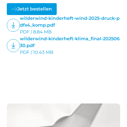
Hefte voll gepackt mit Infos, Rätseln und
vielem mehr, für die 3. bis 6. Schulstufe.
Jetzt bestellen
Gemeinsam mit Willi dem Windkobold
wilderwind-kinderheft-wind-2025-druck-p
entdecken die Kinder die Welt rund um
dfx4_komp.pdf
Klima, Energiewende und Windenergie.
PDF / 8.84 MB
wilderwind-kinderheft-klima_final-202506
Kosten
: EUR 1,20 pro Stück (inkl. 20%
30.pdf
Ust)
PDF / 10.43 MB