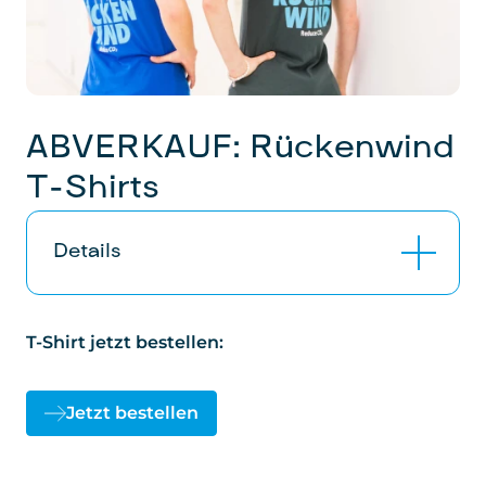
ABVERKAUF: Rückenwind
T-Shirts
Details
Abverkauf der Restbestände -50 % (Neuer
T-Shirt jetzt bestellen:
Preis: 14,50 Euro)
100 % Bio, 100 % Fair, 90 %
CO
-reduziert
2
Jetzt bestellen
Aufdruck auf der Rückseite
Farben
: dunkelgrau, grün, blau