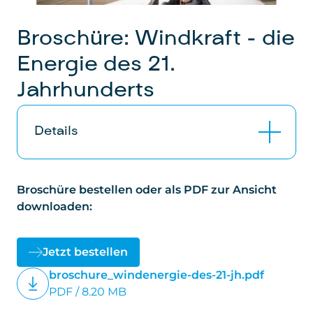
Broschüre: Windkraft – die
Energie des 21.
Jahrhunderts
Details
Informationsbroschüre "Windkraft" –
Broschüre bestellen oder als PDF zur Ansicht
Ausgabe Juni 2023: Die 32-seitige (A5-
downloaden:
Querformat) Broschüre bietet aktuelle
Informationen rund um das Thema
Windkraft. Mit aktuellen Zahlen und schön
Jetzt bestellen
gestaltetem Inhalt beantwortet diese
broschure_windenergie-des-21-jh.pdf
Broschüre häufig gestellte Fragen.
PDF / 8.20 MB