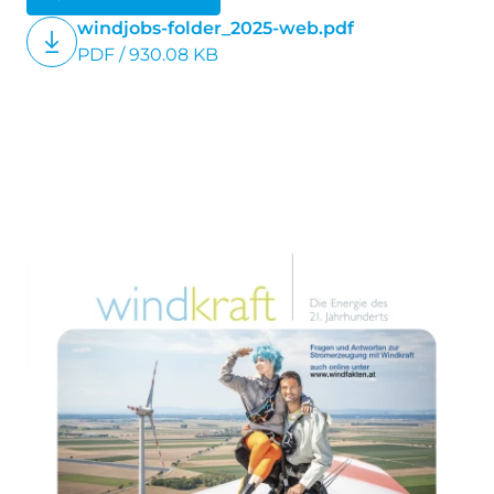
"Wind-Jobs", kann als Poster verwendet
windjobs-folder_2025-web.pdf
werden.
PDF / 930.08 KB
Kosten
: Preis auf Anfrage und nach Stk.