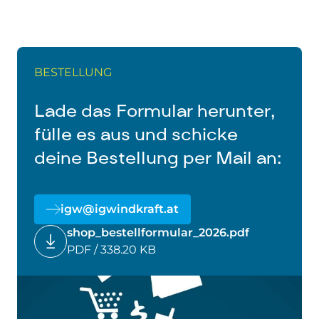
Größen Frauen
: S, M, L, XL, XXL |
Größen
Männer
: M, L, XL, XXL (sind sehr klein
geschnitten, d.h. M entspricht S)
Alter Preis
: 29 Euro für ordentliche
BESTELLUNG
Mitglieder, 34 Euro für Nicht-Mitglieder;
inkl. USt, zzgl. Versand
Lade das Formular herunter,
fülle es aus und schicke
deine Bestellung per Mail an:
igw@igwindkraft.at
shop_bestellformular_2026.pdf
PDF / 338.20 KB