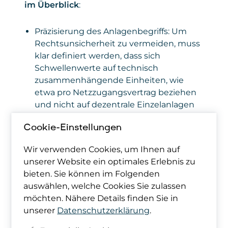
im Überblick
:
Präzisierung des Anlagenbegriffs: Um
Rechtsunsicherheit zu vermeiden, muss
klar definiert werden, dass sich
Schwellenwerte auf technisch
zusammenhängende Einheiten, wie
etwa pro Netzzugangsvertrag beziehen
und nicht auf dezentrale Einzelanlagen
oder das gesamte österreichweite
Cookie-Einstellungen
Portfolio eines Betreibers.
Anhebung der Schwellenwerte für
Wir verwenden Cookies, um Ihnen auf
Speicher: Die aktuelle Grenze von 15
unserer Website ein optimales Erlebnis zu
MWh für Energiespeicher spiegelt keine
bieten. Sie können im Folgenden
systemkritische Relevanz wider. Wir
auswählen, welche Cookies Sie zulassen
fordern eine deutliche Anhebung sowie
möchten. Nähere Details finden Sie in
eine Harmonisierung der Einheiten, um
unserer
Datenschutzerklärung
.
eine Meldeflut bei Bagatellereignissen zu
verhindern.