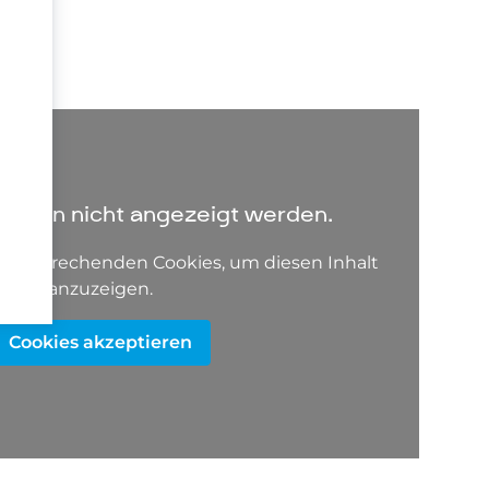
igt
s
wie
ien
h-
ers
cy/
L,
L,
lt kann nicht angezeigt werden.
L,
lung
e entsprechenden Cookies, um diesen Inhalt
anzuzeigen.
der
,
der
Cookies akzeptieren
rden
s