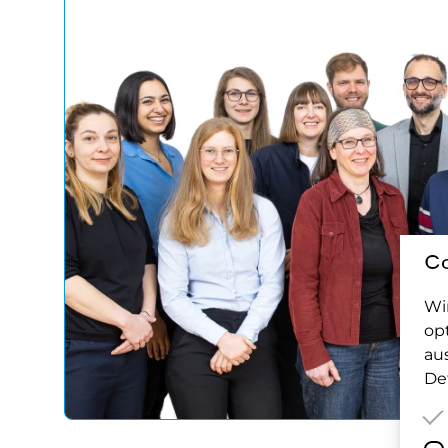
Co
Wi
op
au
Det