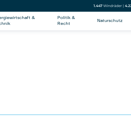
1.447
Windräder
|
4.2
ergiewirtschaft &
Politik &
Naturschutz
chnik
Recht