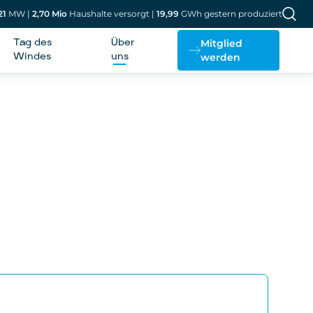
21
MW
|
2,70
Mio
Haushalte versorgt
|
19,99
GWh gestern produziert
Mitglied
Tag des
Über
werden
Windes
uns