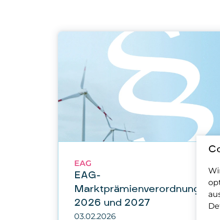
Co
EAG
Wi
EAG-
op
Marktprämienverordnung für
au
2026 und 2027
Det
03.02.2026