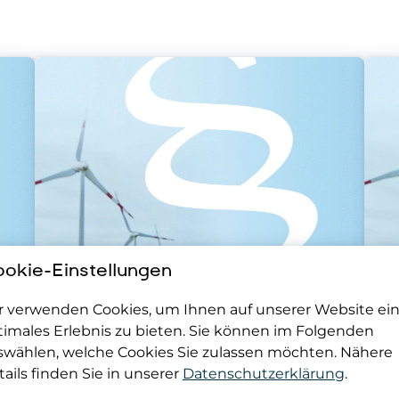
okie-Einstellungen
EAG
r verwenden Cookies, um Ihnen auf unserer Website ei
EAG-
timales Erlebnis zu bieten. Sie können im Folgenden
Marktprämienverordnung für
swählen, welche Cookies Sie zulassen möchten. Nähere
2024 und 2025
ails finden Sie in unserer
Datenschutzerklärung
.
30.01.2025