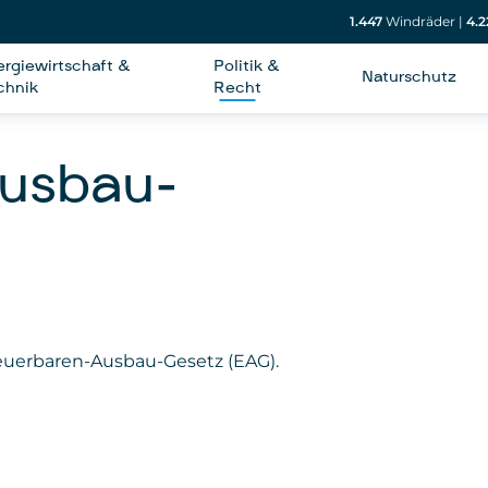
1.447
Windräder
|
4.2
ergiewirtschaft &
Politik &
Naturschutz
chnik
Recht
usbau-
euerbaren-Ausbau-Gesetz (EAG).