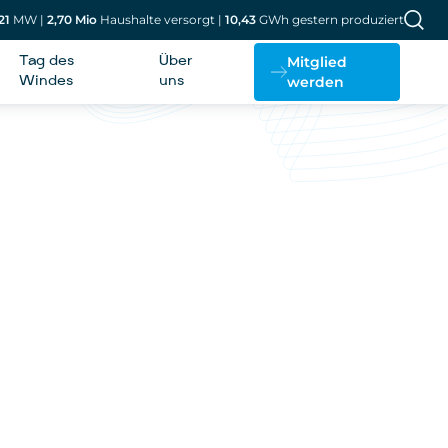
21
MW
|
2,70
Mio
Haushalte versorgt
|
10,43
GWh gestern produziert
Mitglied
Tag des
Über
werden
Windes
uns