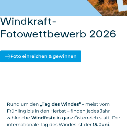
Tag des Windes
Windkraft-
Tag des Windes
Tag des Windes
Tag des Windes
Fotowettbewerb 2026
Mehr erfahren
Mehr erfahren
Mehr erfahren
Mehr erfahren
Foto einreichen & gewinnen
Rund um den
„Tag des Windes“
– meist vom
Frühling bis in den Herbst – finden jedes Jahr
zahlreiche
Windfeste
in ganz Österreich statt. Der
internationale Tag des Windes ist der
15. Juni
.
Regionale Windfirmen bieten die Möglichkeit,
mitten im Windpark die
saubere Windenergie