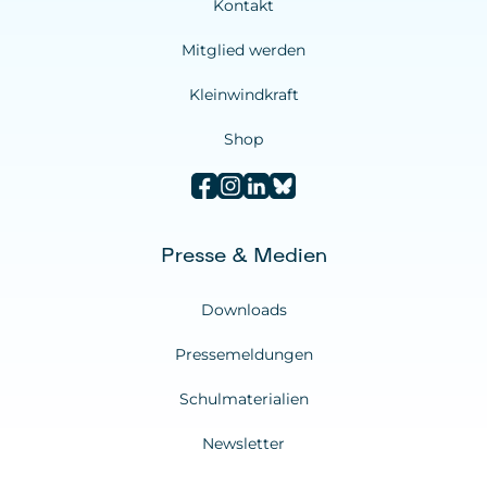
Mitglied werden
Im Laufe der 19 Jahre war ich schon für
viele Themen verantwortlich:
Kleinwindkraft
• Projektleiter mehrerer Projekte
Shop
• Bauleiter von 95 WKA
• Fuhrparkbeauftragter
• Versicherungsbeauftragter
• Brandschutzbeauftragter
• Anlagenverantwortlicher
Presse & Medien
• Schaltberechtigter
• Betriebsführer
Downloads
• PV-Planer – geprüfter zertifizierter PV-
Pressemeldungen
Techniker
• Projektleiter für Veranstaltungen
Schulmaterialien
• u.v.m.
Newsletter
Auch nach 19 Jahren mache ich meinen
Job immer noch sehr gerne. Die
Anforderungen und der Aufwand zur
Rechtliches