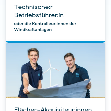
de/privacy/privacystatement
Betriebsführer:in
oder die Kontrolleur:innen der
Windkraftanlagen
Flächen-Akquisiteur:innen
oder mit Überzeugungskraft zu neuen