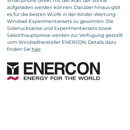
es für die besten Würfe in der Kinder-Wertung
Windrad-Experimentiersets zu gewinnen. Die
Wir wünschen viel Spaß und gute
Solarrucksäcke und Experimentiersets sowie
Unterhaltung bei den Windfesten rund um
Saisonhauptpreise werden zur Verfügung gestellt
den diesjährigen Tag des Windes und viel
vom Windradhersteller ENERCON. Details dazu
interessante Informationen zur sauberen
finden Sie
hier
.
Windenergie.
Zum Tag des Windes zählt seit 2022 auch
die Wind-Job-Offensive, bei der sich die
österreichische Windbranche mit ihren
vielfältigen Unternehmen als Arbeitgeberin
präsentiert.
Schraubenweitwurf-Bestenliste