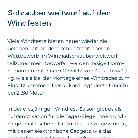
Schraubenweitwurf auf den
nationale Branchen- und Umweltverbände
stattfinden. Der Tag des Windes ist eine
sowie eine Vielzahl kleiner Akteure
Windfesten
wunderbare und vor allem lustige
beteiligt. Quelle:
Wikipedia
Möglichkeit, Wissenswertes über die
nachhaltige Windenergienutzung in
Viele Windfeste bieten heuer wieder die
Österreich war bereits 2006 eines der
Österreich bzw. in der eigenen Region zu
Gelegenheit, an dem schon traditionellen
ersten Länder, wo dieser Tag bereits mit
erfahren. Die Windkraft ist nicht nur eine
Wettbewerb im Windradschraubenweitwurf
vielen tausenden Besucherinnen und
tragende Säule der Energiewende, sondern
teilzunehmen. Geworfen werden riesige Norm-
Besuchern gefeiert wurde. Mittlerweile
erzeugt saubere Energie in der Region und
Schrauben mit einem Gewicht von 4,1 kg bzw. 2,1
wird der Global Wind Day am 15 Juni
bietet regionale Arbeitsplätze. Erfahren Sie,
kg, wie sie bei der Montage eines Windrades zum
weltweit gefeiert.
wie Windenergieanlagen funktionieren
Einsatz kommen. Der Rekord liegt derzeit (noch)
und wie es sich anfühlt, unter oder mit
bei 21,80 Meter.
etwas Glück sogar auf einem Windrad zu
sein. Bei den Windfesten wird ein
In der diesjährigen Windfest-Saison gibt es als
abwechslungsreiches Programm für Jung
Extramotivation für die Tages-Siegerinnen und -
und Alt geboten, sei es beim
Sieger praktische Solar-Rucksäcke zu gewinnen,
Schraubenweitwurf, der Fotostation oder
mit denen elektronische Gadgets, wie das
dem kurzweiligen Kinderprogramm. Jedes
Smartphone direkt mit der Kraft der Sonne
Windfest ist auf seine Weise einzigartig –
aufgeladen werden können. Darüber hinaus gibt
auf jeden Fall einen Besuch wert.