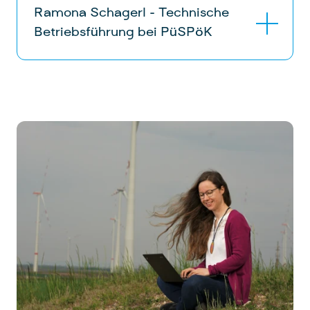
Betriebsführung bei PüSPöK
Ich arbeite in der technischen
Betriebsführung von PüSPöK. Das
Unternehmen war ursprünglich ein kleines
Familienunternehmen, das in den letzten
Jahren schon sehr gewachsen ist (aktuell
25 Mitarbeiter:innen) und noch weiter
wachsen wird.
Tätigkeitsbereich
An erster Stelle steht bei meinen
Kolleg:innen und mir, den Betrieb der
Windkraftanlagen zu überwachen und
soweit als möglich zu optimieren. Das
beinhaltet Analysetätigkeiten um
Stillstände zu minimieren, das Augenmerk
darauf zu haben, dass Wartungen in