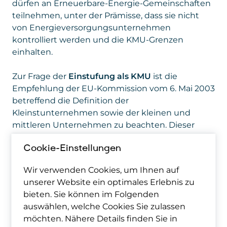
dürfen an Erneuerbare-Energie-Gemeinschaften
teilnehmen, unter der Prämisse, dass sie nicht
von Energieversorgungsunternehmen
kontrolliert werden und die KMU-Grenzen
einhalten.
Zur Frage der
Einstufung als KMU
ist die
Empfehlung der EU-Kommission vom 6. Mai 2003
betreffend die Definition der
Kleinstunternehmen sowie der kleinen und
mittleren Unternehmen zu beachten. Dieser
zufolge gilt ein Unternehmen nicht mehr als
KMU sondern als Großunternehmen, wenn
Cookie-Einstellungen
gewisse Schwellenwerte überschritten werden.
Wir verwenden Cookies, um Ihnen auf
Als KMU gelten Unternehmen, die weniger als
unserer Website ein optimales Erlebnis zu
250 Personen beschäftigen und die entweder
bieten. Sie können im Folgenden
einen Jahresumsatz von höchstens 50 Mio. EUR
auswählen, welche Cookies Sie zulassen
erzielen oder deren Jahresbilanzsumme sich auf
möchten. Nähere Details finden Sie in
höchstens 43 Mio. EUR beläuft.