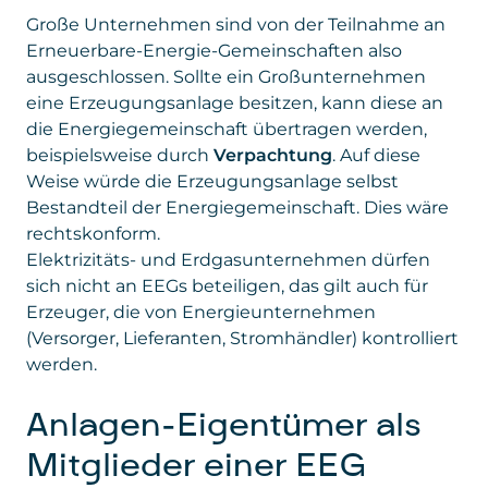
Geräteeinstellungen und gegebenenfalls
Gesetzt
Datenmenge inkl. Meldung, ob die
LinkedIn
Große Unternehmen sind von der Teilnahme an
von
Formularantworten an Microsoft übermittelt.
Anfrage erfolgreich war,
verwendeter Browser, verwendetes
Diese Daten werden von Microsoft
Erneuerbare-Energie-Gemeinschaften also
Privacy
https://de.linkedin.com/legal/privacy-
Betriebssystem, Website, von der
verarbeitet, um die Funktionalität des
ausgeschlossen. Sollte ein Großunternehmen
Policy
policy
der Zugriff erfolgte.
Formulars bereitzustellen, Anmeldungen
eine Erzeugungsanlage besitzen, kann diese an
korrekt zu erfassen und Auswertungen zu
Gesetzt
Google Ireland Limited
die Energiegemeinschaft übertragen werden,
ermöglichen. Die Einbindung dient
von
beispielsweise durch
Verpachtung
. Auf diese
ausschließlich der reibungslosen Anmeldung
Privacy
policies.google.com/privacy
Weise würde die Erzeugungsanlage selbst
zu unseren Seminaren und sonstigen
Policy
Bestandteil der Energiegemeinschaft. Dies wäre
Angeboten.
rechtskonform.
Daten
: personenbezogene und technische
Elektrizitäts- und Erdgasunternehmen dürfen
Daten
sich nicht an EEGs beteiligen, das gilt auch für
Erzeuger, die von Energieunternehmen
Gesetzt von
: Microsoft Corporation
(Versorger, Lieferanten, Stromhändler) kontrolliert
Privacy Policy
:
werden.
https://www.microsoft.com/de-
de/privacy/privacystatement
Anlagen-Eigentümer als
Mitglieder einer EEG