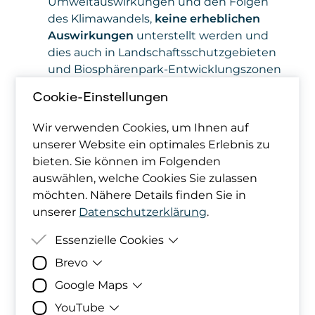
Umweltauswirkungen und den Folgen
des Klimawandels,
keine erheblichen
Auswirkungen
unterstellt werden und
dies auch in Landschaftsschutzgebieten
und Biosphärenpark-Entwicklungszonen
so gesehen wird. Das Erreichen der
Cookie-Einstellungen
Klimaneutralität wird durchwegs eine
bessere Bewertung für die Schutzgüter
Wir verwenden Cookies, um Ihnen auf
bringen. Insofern wird die Nutzung der
unserer Website ein optimales Erlebnis zu
Windkraft teilweise sogar einen
bieten. Sie können im Folgenden
messbaren Mehrwert für den
auswählen, welche Cookies Sie zulassen
Naturschutz mit sich bringen.
möchten. Nähere Details finden Sie in
Es ist eine wesentliche
Kernaussage
,
unserer
Datenschutzerklärung
.
dass der Ausbau der
Windenergie
keinen negativen
Essenzielle Cookies
Einfluss
hat
und
sogar
im
Brevo
Zweck
Damit deine Cookie-Präferenzen
Gegenteil
auch
deutlich positive
berücksichtigt werden können,
Google Maps
Auswirkungen haben wird
.
Zweck
Bereitstellung der eingebundenen Formul
werden diese in den Cookies
Umweltauswirkungen und
YouTube
Daten
abgelegt.
Personenbezogene Daten
Zweck
Darstellung des