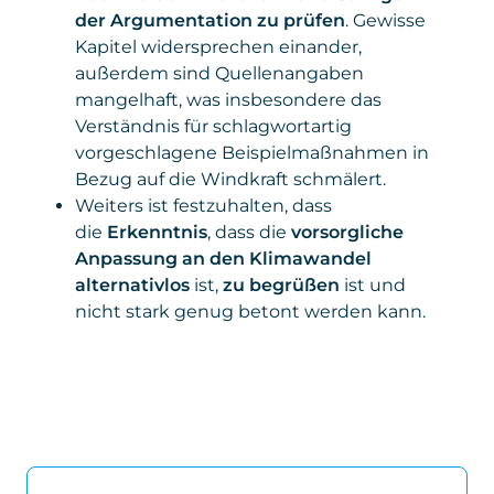
Privacy
policies.google.com/privacy
zu unseren Seminaren und sonstigen
der Argumentation zu prüfen
. Gewisse
Policy
Angeboten.
Kapitel widersprechen einander,
außerdem sind Quellenangaben
Daten
: personenbezogene und technische
mangelhaft, was insbesondere das
Daten
Verständnis für schlagwortartig
Gesetzt von
: Microsoft Corporation
vorgeschlagene Beispielmaßnahmen in
Bezug auf die Windkraft schmälert.
Privacy Policy
:
Weiters ist festzuhalten, dass
https://www.microsoft.com/de-
die
Erkenntnis
, dass die
vorsorgliche
de/privacy/privacystatement
Anpassung an den Klimawandel
alternativlos
ist,
zu begrüßen
ist und
nicht stark genug betont werden kann.