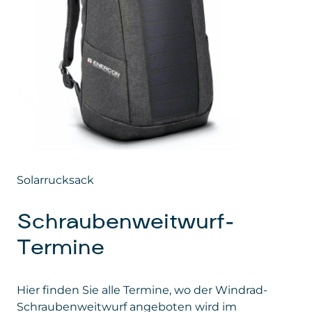
Daten
: personenbezogene und technische
Daten
Gesetzt von
: Microsoft Corporation
Privacy Policy
:
https://www.microsoft.com/de-
de/privacy/privacystatement
Solarrucksack
Schraubenweitwurf-
Termine
Hier finden Sie alle Termine, wo der Windrad-
Schraubenweitwurf angeboten wird im