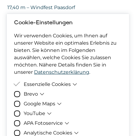
17,40 m – Windfest Paasdorf
Cookie-Einstellungen
Kinder
Wir verwenden Cookies, um Ihnen auf
13,45 m – Windfest Spannberg IV Eröffnung
unserer Website ein optimales Erlebnis zu
bieten. Sie können im Folgenden
auswählen, welche Cookies Sie zulassen
möchten. Nähere Details finden Sie in
unserer
Datenschutzerklärung
.
Preise
Essenzielle Cookies
Brevo
Zweck
Damit deine Cookie-Präferenzen
Die Preise werden zur Verfügung gestellt von
berücksichtigt werden können,
Google Maps
Zweck
Bereitstellung der eingebundenen Formul
werden diese in den Cookies
ENERCON.
YouTube
Daten
abgelegt.
Personenbezogene Daten
Zweck
Darstellung des
Unternehmensstandorts sowie der
Daten
Gesetzt
Akzeptierte bzw. abgelehnte
Sendinblue GmbH
APA Fotoservice
Zweck
Diese Datenverarbeitung wird von
Tagespreise
Windradlandkarte mithilfe des
von
Cookie-Kategorien
YouTube durchgeführt, um die
Analytische Cookies
Kartendiestes von Google
Zweck
Darstellung der Bildergalerie durch APA