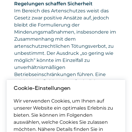
Regelungen schaffen Sicherheit
Im Bereich des Artenschutzes weist das
Gesetz zwar positive Ansätze auf, jedoch
bleibt die Formulierung der
Minderungsmaßnahmen, insbesondere im
Zusammenhang mit dem
artenschutzrechtlichen Tötungsverbot, zu
unbestimmt. Der Ausdruck „so gering wie
möglich“ könnte im Einzelfall zu
unverhältnismäßigen
Betriebseinschränkungen führen. Eine
präzisere Definition der erforderlichen
Minderungs- und Ausgleichsmaßnahmen
Cookie-Einstellungen
würde der Praxis deutlich mehr
Wir verwenden Cookies, um Ihnen auf
Orientierung und Rechtssicherheit bieten.
unserer Website ein optimales Erlebnis zu
bieten. Sie können im Folgenden
Beschleunigungsgebiete – Fehlendes
auswählen, welche Cookies Sie zulassen
Instrument zur Vereinfachung
möchten. Nähere Details finden Sie in