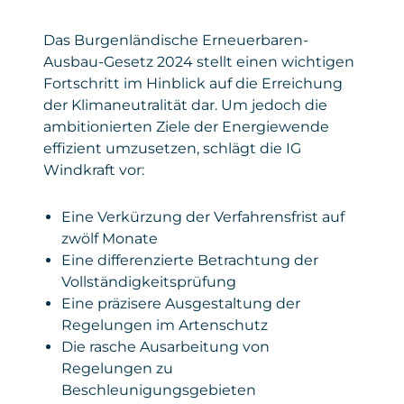
Geräteeinstellungen und gegebenenfalls
Gesetzt
Datenmenge inkl. Meldung, ob die
LinkedIn
von
Formularantworten an Microsoft übermittelt.
Anfrage erfolgreich war,
Das Burgenländische Erneuerbaren-
verwendeter Browser, verwendetes
Diese Daten werden von Microsoft
Privacy
https://de.linkedin.com/legal/privacy-
Ausbau-Gesetz 2024 stellt einen wichtigen
Betriebssystem, Website, von der
verarbeitet, um die Funktionalität des
Policy
policy
der Zugriff erfolgte.
Fortschritt im Hinblick auf die Erreichung
Formulars bereitzustellen, Anmeldungen
korrekt zu erfassen und Auswertungen zu
der Klimaneutralität dar. Um jedoch die
Gesetzt
Google Ireland Limited
ermöglichen. Die Einbindung dient
von
ambitionierten Ziele der Energiewende
ausschließlich der reibungslosen Anmeldung
effizient umzusetzen, schlägt die IG
Privacy
policies.google.com/privacy
zu unseren Seminaren und sonstigen
Policy
Windkraft vor:
Angeboten.
Daten
: personenbezogene und technische
Eine Verkürzung der Verfahrensfrist auf
Daten
zwölf Monate
Eine differenzierte Betrachtung der
Gesetzt von
: Microsoft Corporation
Vollständigkeitsprüfung
Privacy Policy
:
Eine präzisere Ausgestaltung der
https://www.microsoft.com/de-
Regelungen im Artenschutz
de/privacy/privacystatement
Die rasche Ausarbeitung von
Regelungen zu
Beschleunigungsgebieten