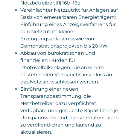
Netzbetreiber, §§ 16b–16e.
ermöglichen. Die Einbindung dient
von
Vereinfachter Netzzutritt für Anlagen auf
ausschließlich der reibungslosen Anmeldung
Privacy
policies.google.com/privacy
zu unseren Seminaren und sonstigen
Basis von erneuerbaren Energieträgern:
Policy
Angeboten.
Einführung eines Anzeigeverfahrens für
den Netzzutritt kleiner
Daten
: personenbezogene und technische
Erzeugungsanlagen sowie von
Daten
Demonstrationsprojekten bis 20 kW.
Gesetzt von
: Microsoft Corporation
Abbau von bürokratischen und
finanziellen Hürden für
Privacy Policy
:
Photovoltaikanlagen, die an einem
https://www.microsoft.com/de-
bestehenden Verbrauchsanschluss an
de/privacy/privacystatement
das Netz angeschlossen werden.
Einführung einer neuen
Transparenzbestimmung, die
Netzbetreiber dazu verpflichtet,
verfügbare und gebuchte Kapazitäten je
Umspannwerk und Transformatorstation
zu veröffentlichen und laufend zu
aktualisieren.