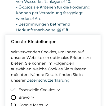
von Wasserkraftanlagen, § 10.
- Ökosoziale Kriterien für die Förderung
können per Verordnung festgelegt
werden, § 6a.
- Bestimmungen betreffend
Herkunftsnachweise, §§ 81ff.
Cookie-Einstellungen
2. Ökostromgesetz
(ÖSG) 2012
Wir verwenden Cookies, um Ihnen auf
unserer Website ein optimales Erlebnis zu
bieten. Sie können im Folgenden
Weitergeltung und Anpassung der
auswählen, welche Cookies Sie zulassen
notwendigen Bestimmungen zur
möchten. Nähere Details finden Sie in
Abwicklung der bestehenden
unserer
Datenschutzerklärung
.
Förderverträge.
Angleichung der Berechnung des
Essenzielle Cookies
Marktpreises für zugewiesene
Brevo
Zweck
Damit deine Cookie-Präferenzen
Strommengen an das EAG.
berücksichtigt werden können,
Google Maps