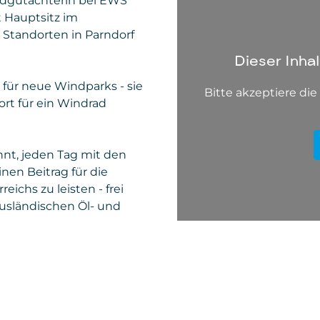
ndgutachterin bei EWS
 Hauptsitz im
 Standorten in Parndorf
Dieser Inha
n für neue Windparks - sie
Bitte akzeptiere di
ort für ein Windrad
nnt, jeden Tag mit den
inen Beitrag für die
ichs zu leisten - frei
sländischen Öl- und