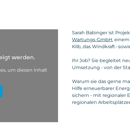
Policy
Gesetzt von
: Microsoft Corporation
Privacy Policy
:
https://www.microsoft.com/de-
de/privacy/privacystatement
Sarah Babinger ist Proje
Wartungs-GmbH
, einem
Kilb, das Windkraft- sowi
eigt werden.
Ihr Job? Sie begleitet n
Umsetzung - von der Sta
es, um diesen Inhalt
Warum sie das gerne mach
Hilfe erneuerbarer Energ
sichern - mit regionaler
regionalen Arbeitsplätze