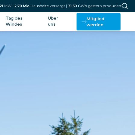
21
MW
|
2,70
Mio
Haushalte versorgt
|
31,59
GWh gestern produziert
Mitglied
Tag des
Über
werden
Windes
uns