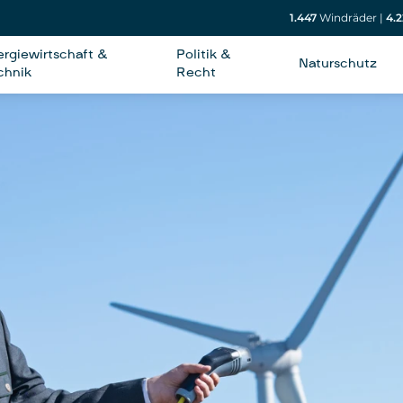
1.447
Windräder
|
4.2
ergiewirtschaft &
Politik &
Naturschutz
chnik
Recht