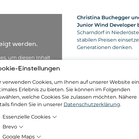
Christina Buchegger un
Junior Wind Developer 
Scharndorf in Niederöster
stabilen Preisen einsetz
eigt werden.
Generationen denken.
es, um diesen Inhalt
In der technischen Betri
okie-Einstellungen
Versorgungssicherheit a
bis zur Baureife voran.
r verwenden Cookies, um Ihnen auf unserer Website ei
Ausland.
timales Erlebnis zu bieten. Sie können im Folgenden
swählen, welche Cookies Sie zulassen möchten. Nähere
ails finden Sie in unserer
Datenschutzerklärung
.
Essenzielle Cookies
Brevo
Zweck
Damit deine Cookie-Präferenzen berücksicht
werden können, werden diese in den Cookie
Google Maps
Zweck
Bereitstellung der eingebundenen