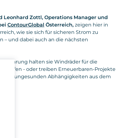
d Leonhard Zottl, Operations Manager und
bei
ContourGlobal
Österreich,
zeigen hier in
reich, wie sie sich für sicheren Strom zu
en – und dabei auch an die nächsten
ebsführung halten sie Windräder für die
m Laufen - oder treiben Erneuerbaren-Projekte
 Frei von ungesunden Abhängigkeiten aus dem
n
igt
s