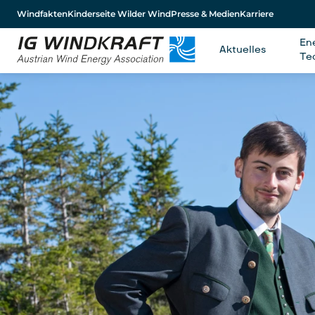
Windfakten
Kinderseite Wilder Wind
Presse & Medien
Karriere
En
Aktuelles
Te