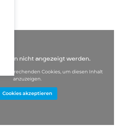
wie
ien
h-
ers
cy/
L,
L,
L,
lung
lt kann nicht angezeigt werden.
der
e entsprechenden Cookies, um diesen Inhalt
,
der
anzuzeigen.
rden
s
Cookies akzeptieren