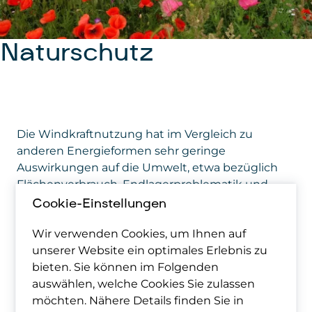
Naturschutz
Die Windkraftnutzung hat im Vergleich zu
anderen Energieformen sehr geringe
Auswirkungen auf die Umwelt, etwa bezüglich
Flächenverbrauch, Endlagerproblematik und
Schadstoffbelastung. Für jeden Windpark
Cookie-Einstellungen
müssen in Österreich zudem geeignete
Wir verwenden Cookies, um Ihnen auf
Maßnahmen gesetzt werden, um den Einfluss
unserer Website ein optimales Erlebnis zu
auf sensible Arten zu minimieren.
bieten. Sie können im Folgenden
auswählen, welche Cookies Sie zulassen
Dennoch werden Auswirkungen von Windrädern
möchten. Nähere Details finden Sie in
auf die Tier- und Pflanzenwelt häufig kontrovers