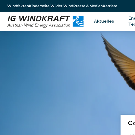
Windfakten
Kinderseite Wilder Wind
Presse & Medien
Karriere
En
Aktuelles
Te
Co