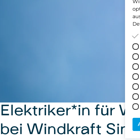
Wi
op
au
Det
Elektriker*in für 
bei Windkraft Sim