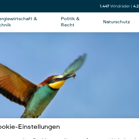
1.447
Windräder
|
4.2
ergiewirtschaft &
Politik &
Naturschutz
chnik
Recht
okie-Einstellungen