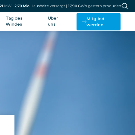
21
MW
|
2,70
Mio
Haushalte versorgt
|
17,90
GWh gestern produziert
Mitglied
Tag des
Über
werden
Windes
uns