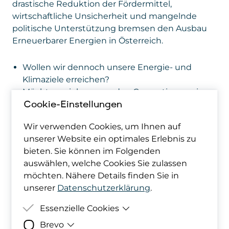
drastische Reduktion der Fördermittel,
wirtschaftliche Unsicherheit und mangelnde
politische Unterstützung bremsen den Ausbau
Erneuerbarer Energien in Österreich.
Wollen wir dennoch unsere Energie- und
Klimaziele erreichen?
Möchten wir kommenden Generationen einen
lebenswerten Planeten hinterlassen?
Cookie-Einstellungen
Können wir selbst etwas bewirken?
Wir verwenden Cookies, um Ihnen auf
unserer Website ein optimales Erlebnis zu
Wir sagen mit Überzeugung: Ja!
Gerade jetzt ist
bieten. Sie können im Folgenden
der perfekte Zeitpunkt, um auf Erneuerbare
auswählen, welche Cookies Sie zulassen
Energien zu setzen – und das Beste: Alle können
möchten. Nähere Details finden Sie in
Teil dieser Bewegung sein!
unserer
Datenschutzerklärung
.
Entdecke beim OurPower Dialog am 12. Juni, wie
Essenzielle Cookies
Bürgerinnen und Bürger zur Energiewende
Brevo
Zweck
Damit deine Cookie-Präferenzen