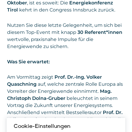
Oktober
, ist es soweit: Die
Energiekonferenz
Tirol
kehrt in den Congress Innsbruck zurück.
Nutzen Sie diese letzte Gelegenheit, um sich bei
diesem Top-Event mit knapp
30 Referent*innen
wertvolle, praxisnahe Impulse für die
Energiewende zu sichern.
Was Sie erwartet:
Am Vormittag zeigt
Prof. Dr.-Ing. Volker
Quaschning
auf, welche zentrale Rolle Europa als
Vorreiter der Energiewende einnimmt.
Mag.
Christoph Dolna-Gruber
beleuchtet in seinem
Vortrag die Zukunft unserer Energiesystems.
Anschließend vermittelt Bestsellerautor
Prof. Dr.
Volker Busch
, wie wir mit Mut und Zuversicht die
Energiewende erfolgreich meistern werden.
Cookie-Einstellungen