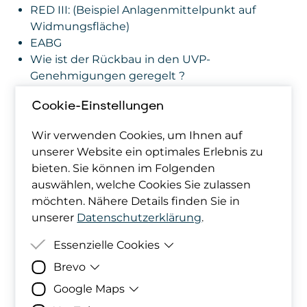
RED III: (Beispiel Anlagenmittelpunkt auf
Widmungsfläche)
EABG
Wie ist der Rückbau in den UVP-
Genehmigungen geregelt ?
Beispiele aus der Genehmigungspraxis
Cookie-Einstellungen
10:45-11:00 Pause
11:00 – 12:00
Welche
Wir verwenden Cookies, um Ihnen auf
Verwertungsmöglichkeiten von Anlagen gibt
unserer Website ein optimales Erlebnis zu
es ?
(
Thomas Brenner /
Intergeo
angefragt)
–
bieten. Sie können im Folgenden
Best practice eines Windrad-Fundament-
auswählen, welche Cookies Sie zulassen
Recyclings
möchten. Nähere Details finden Sie in
Verkauf und rechtliche Rahmenbedingungen
unserer
Datenschutzerklärung
.
dazu (notwendige Nachweise bei Behörden)
Recycling und rechtliche
Essenzielle Cookies
Rahmenbedingungen dazu
Brevo
Zweck
Damit deine Cookie-Präferenzen
Unterschied Abfall/Produkt
berücksichtigt werden können,
Google Maps
Nachweispflicht, dass es ein „Produkt“ ist
Zweck
Bereitstellung der eingebundenen Formul
werden diese in den Cookies
Abfallrechtliche Themen, die (nicht nur) beim