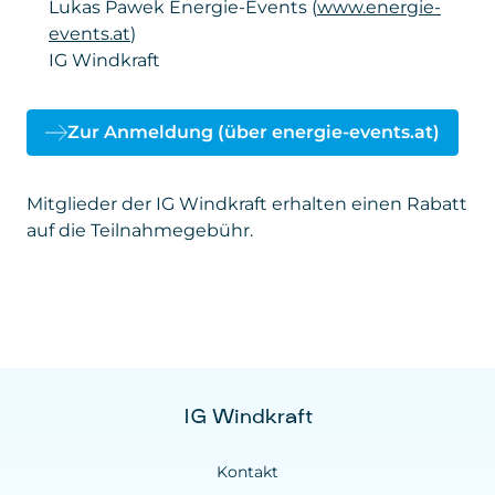
Lukas Pawek Energie-Events (
www.energie-
ausschließlich der reibungslosen Anmeldung
Privacy
policies.google.com/privacy
events.at
)
zu unseren Seminaren und sonstigen
Policy
Angeboten.
IG Windkraft
Daten
: personenbezogene und technische
Daten
Zur Anmeldung (über energie-events.at)
Gesetzt von
: Microsoft Corporation
Mitglieder der IG Windkraft erhalten einen Rabatt
Privacy Policy
:
https://www.microsoft.com/de-
auf die Teilnahmegebühr.
de/privacy/privacystatement
IG Windkraft
Kontakt