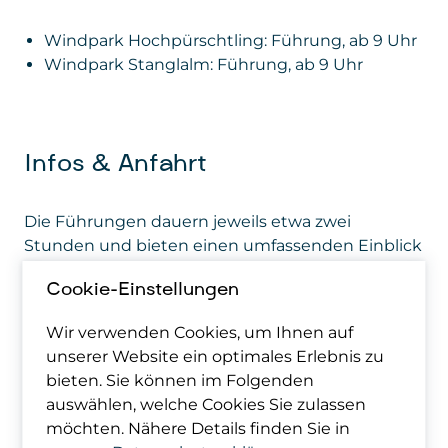
Windpark Hochpürschtling: Führung, ab 9 Uhr
Windpark Stanglalm: Führung, ab 9 Uhr
Infos & Anfahrt
Die Führungen dauern jeweils etwa zwei
Stunden und bieten einen umfassenden Einblick
in die Funktionsweise und Bedeutung der
Cookie-Einstellungen
Windkraftanlagen. Die Teilnehmer:innenzahl pro
Führung ist auf 30 Personen begrenzt.
Wir verwenden Cookies, um Ihnen auf
Treffpunkt
ist bei der Einfahrt zu den
unserer Website ein optimales Erlebnis zu
Windparks
auf der Schanz (der Straße vom
bieten. Sie können im Folgenden
Alpengasthof Schanz folgend etwa 500 m in
auswählen, welche Cookies Sie zulassen
nördlicher Richtung).​
möchten. Nähere Details finden Sie in