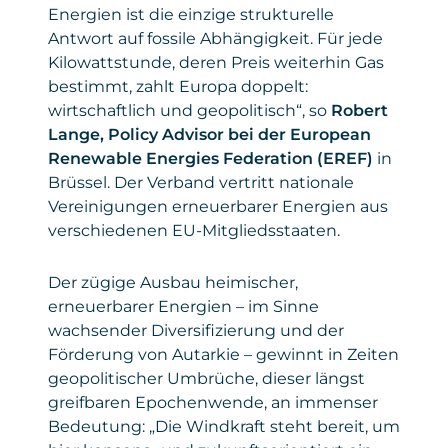
Energien ist die einzige strukturelle
Gesetzt von
: Microsoft Corporation
Antwort auf fossile Abhängigkeit. Für jede
Privacy Policy
:
Kilowattstunde, deren Preis weiterhin Gas
https://www.microsoft.com/de-
bestimmt, zahlt Europa doppelt:
de/privacy/privacystatement
wirtschaftlich und geopolitisch“, so
Robert
Lange, Policy Advisor bei der European
Renewable Energies Federation (EREF)
in
Brüssel. Der Verband vertritt nationale
Vereinigungen erneuerbarer Energien aus
verschiedenen EU-Mitgliedsstaaten.
Der zügige Ausbau heimischer,
erneuerbarer Energien – im Sinne
wachsender Diversifizierung und der
Förderung von Autarkie – gewinnt in Zeiten
geopolitischer Umbrüche, dieser längst
greifbaren Epochenwende, an immenser
Bedeutung: „Die Windkraft steht bereit, um