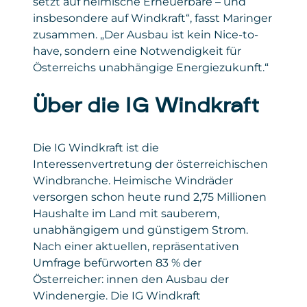
setzt auf heimische Erneuerbare – und
von
Formularantworten an Microsoft übermittelt.
Anfrage erfolgreich war,
insbesondere auf Windkraft“, fasst Maringer
verwendeter Browser, verwendetes
Diese Daten werden von Microsoft
Privacy
https://de.linkedin.com/legal/privacy-
zusammen. „Der Ausbau ist kein Nice-to-
Betriebssystem, Website, von der
verarbeitet, um die Funktionalität des
Policy
policy
der Zugriff erfolgte.
have, sondern eine Notwendigkeit für
Formulars bereitzustellen, Anmeldungen
korrekt zu erfassen und Auswertungen zu
Österreichs unabhängige Energiezukunft.“
Gesetzt
Google Ireland Limited
ermöglichen. Die Einbindung dient
von
ausschließlich der reibungslosen Anmeldung
Privacy
policies.google.com/privacy
Über die IG Windkraft
zu unseren Seminaren und sonstigen
Policy
Angeboten.
Die IG Windkraft ist die
Daten
: personenbezogene und technische
Daten
Interessenvertretung der österreichischen
Windbranche. Heimische Windräder
Gesetzt von
: Microsoft Corporation
versorgen schon heute rund 2,75 Millionen
Haushalte im Land mit sauberem,
Privacy Policy
:
https://www.microsoft.com/de-
unabhängigem und günstigem Strom.
de/privacy/privacystatement
Nach einer aktuellen, repräsentativen
Umfrage befürworten 83 % der
Österreicher: innen den Ausbau der
Windenergie. Die IG Windkraft