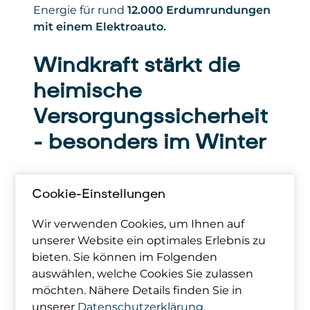
Energie für rund
12.000 Erdumrundungen
mit einem Elektroauto.
Windkraft stärkt die
heimische
Versorgungssicherheit
– besonders im Winter
Rund
zwei Drittel
des jährlichen
Cookie-Einstellungen
Windstroms werden im Winterhalbjahr
erzeugt – also genau dann, wenn Wasser
Wir verwenden Cookies, um Ihnen auf
und Sonne nur eingeschränkt liefern und
unserer Website ein optimales Erlebnis zu
teure Gasimporte notwendig werden. Die
bieten. Sie können im Folgenden
Windkraft trägt damit entscheidend zu
auswählen, welche Cookies Sie zulassen
Stabilität und Versorgungssicherheit bei.
möchten. Nähere Details finden Sie in
unserer
Datenschutzerklärung
.