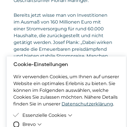
Geschäftsführer Florian Maringer.
Bereits jetzt wisse man von Investitionen
im Ausmaß von 160 Millionen Euro mit
einer Stromversorgung für rund 60.000
Haushalte, die zurückgestellt und nicht
getätigt werden. Josef Plank: „Dabei wirken
gerade die Erneuerbaren preisdämpfend
und bieten stabile Strompreise. Manchen
scheint nicht bewusst zu sein, wie sich
Cookie-Einstellungen
Maßnahmen wie diese auf der
Finanzierungs-Seite auswirken. Das wird
Wir verwenden Cookies, um Ihnen auf unserer
zum Bumerang und Energie letztlich
Website ein optimales Erlebnis zu bieten. Sie
verteuern.“
können im Folgenden auswählen, welche
Cookies Sie zulassen möchten. Nähere Details
finden Sie in unserer
Datenschutzerklärung
.
Abschöpfung statt Investitionsanreiz –
keine Planbarkeit am Standort
Essenzielle Cookies
Brevo
Zweck
Damit deine Cookie-Präferenzen
„Windenergie heißt Arbeitsplätze und