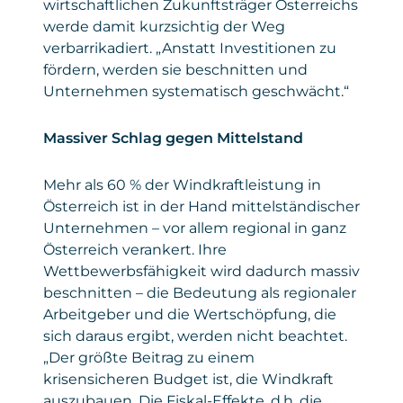
von
wirtschaftlichen Zukunftsträger Österreichs
Einbindung dient ausschließlich der
werde damit kurzsichtig der Weg
Privacy
policies.google.com/privacy
reibungslosen Anmeldung zu unseren
Policy
verbarrikadiert. „Anstatt Investitionen zu
Seminaren und sonstigen Angeboten.
fördern, werden sie beschnitten und
Daten
: personenbezogene und technische
Unternehmen systematisch geschwächt.“
Daten
Massiver Schlag gegen Mittelstand
Gesetzt von
: Microsoft Corporation
Privacy Policy
:
https://www.microsoft.com/de-
Mehr als 60 % der Windkraftleistung in
de/privacy/privacystatement
Österreich ist in der Hand mittelständischer
Unternehmen – vor allem regional in ganz
Österreich verankert. Ihre
Wettbewerbsfähigkeit wird dadurch massiv
beschnitten – die Bedeutung als regionaler
Arbeitgeber und die Wertschöpfung, die
sich daraus ergibt, werden nicht beachtet.
„Der größte Beitrag zu einem
krisensicheren Budget ist, die Windkraft
auszubauen. Die Fiskal-Effekte, d.h. die