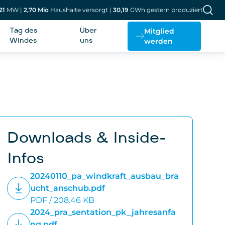
21
MW
|
2,70
Mio
Haushalte versorgt
|
30,19
GWh gestern produziert
Mitglied
Tag des
Über
werden
Windes
uns
Downloads & Inside-
Infos
20240110_pa_windkraft_ausbau_bra
ucht_anschub.pdf
PDF / 208.46 KB
2024_pra_sentation_pk_jahresanfa
ng.pdf