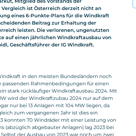
kut, Mitglied des Vorstands der
ergleich ist Österreich derzeit nicht an
zung eines 6-Punkte-Plans für die Windkraft
scheidenden Beitrag zur Erhaltung der
erreich leisten. Die verlorenen, ungenutzten
e auf einen jährlichen Windkraftausbau von
idl, Geschäftsführer der IG Windkraft.
 Windkraft in den meisten Bundesländern noch
 die passenden Rahmenbedingungen für einen
ein stark rückläufiger Windkraftausbau 2024. Mit
 MW wird der Windkraftzubau 2024 nur auf dem
ogar nur bei 13 Anlagen mit 104 MW liegen, da
leich zum vergangenen Jahr ist dies ein
23 konnten 70 Windräder mit einer Leistung von
s (abzüglich abgebauter Anlagen) lag 2023 bei
 „Selbst der Ausbau von 2023 war noch um zwei