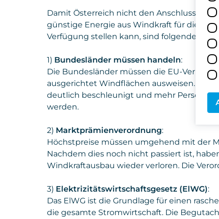
Damit Österreich nicht den Anschluss als ge
günstige Energie aus Windkraft für die Indu
Verfügung stellen kann, sind folgende P
1)
Bundesländer müssen handeln
:
Die Bundesländer müssen die EU-Verpflic
ausgerichtet Windflächen ausweisen. Dar
deutlich beschleunigt und mehr Personal 
werden.
2)
Marktprämienverordnung
:
Höchstpreise müssen umgehend mit der Ma
Nachdem dies noch nicht passiert ist, haben
Windkraftausbau wieder verloren. Die V
3)
Elektrizitätswirtschaftsgesetz (ElWG)
:
Das ElWG ist die Grundlage für einen rasc
die gesamte Stromwirtschaft. Die Beguta