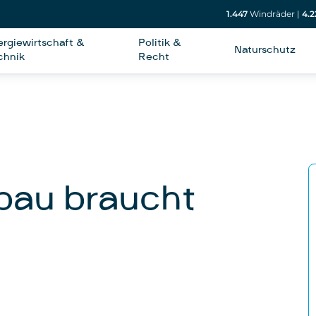
1.447
Windräder
|
4.2
ergiewirtschaft &
Politik &
Naturschutz
chnik
Recht
bau braucht