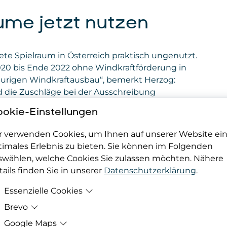
ume jetzt nutzen
te Spielraum in Österreich praktisch ungenutzt.
020 bis Ende 2022 ohne Windkraftförderung in
 heurigen Windkraftausbau“, bemerkt Herzog:
 die Zuschläge bei der Ausschreibung
e der größten Arbeitgeberinnen im oberen
okie-Einstellungen
Betrieb nehmen. 2024 werden es vier sein. „Als
nehmen und Windenergie-Pionier wollen wir die
r verwenden Cookies, um Ihnen auf unserer Website ei
it unseres Landes durch die Errichtung von
timales Erlebnis zu bieten. Sie können im Folgenden
ie Markut: „Länder außerhalb Österreichs
swählen, welche Cookies Sie zulassen möchten. Nähere
lich besser durch Schaffung von einfacheren
ails finden Sie in unserer
Datenschutzerklärung
.
Essenzielle Cookies
Brevo
Zweck
Damit deine Cookie-Präferenzen berücksicht
werden können, werden diese in den Cookie
Google Maps
Zweck
Bereitstellung der eingebundenen