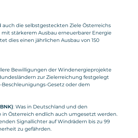
Policy
Gesetzt von
: Microsoft Corporation
Privacy Policy
:
https://www.microsoft.com/de-
de/privacy/privacystatement
uch die selbstgesteckten Ziele Österreichs
ng mit stärkerem Ausbau erneuerbarer Energie
et dies einen jährlichen Ausbau von 150
llere Bewilligungen der Windenergieprojekte
undesländern zur Zielerreichung festgelegt
u-Beschleunigungs-Gesetz oder dem
(BNK)
: Was in Deutschland und den
lte in Österreich endlich auch umgesetzt werden.
enden Signallichter auf Windrädern bis zu 99
herheit zu gefährden.