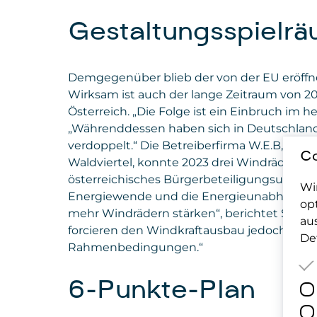
Gestaltungsspielrä
Demgegenüber blieb der von der EU eröffne
Wirksam ist auch der lange Zeitraum von 2
Österreich. „Die Folge ist ein Einbruch im
„Währenddessen haben sich in Deutschland
verdoppelt.“ Die Betreiberfirma W.E.B, ein
Co
Waldviertel, konnte 2023 drei Windräder in 
österreichisches Bürgerbeteiligungsunter
Wi
Energiewende und die Energieunabhängigke
op
mehr Windrädern stärken“, berichtet Stefan
au
forcieren den Windkraftausbau jedoch deut
Det
Rahmenbedingungen.“
6-Punkte-Plan