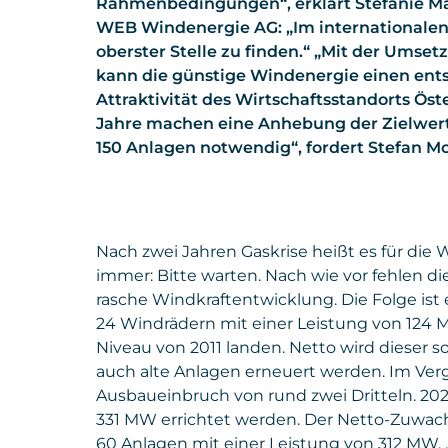
Rahmenbedingungen“, erklärt Stefanie Mar
WEB Windenergie AG: „Im internationalen V
oberster Stelle zu finden.“ „Mit der Umset
kann die günstige Windenergie einen ent
Attraktivität des Wirtschaftsstandorts Öst
Jahre machen eine Anhebung der Zielwert
150 Anlagen notwendig“, fordert Stefan Mo
Nach zwei Jahren Gaskrise heißt es für die
immer: Bitte warten. Nach wie vor fehlen
rasche Windkraftentwicklung. Die Folge ist 
24 Windrädern mit einer Leistung von 124
Niveau von 2011 landen. Netto wird dieser s
auch alte Anlagen erneuert werden. Im Verg
Ausbaueinbruch von rund zwei Dritteln. 20
331 MW errichtet werden. Der Netto-Zuwach
60 Anlagen mit einer Leistung von 312 MW.