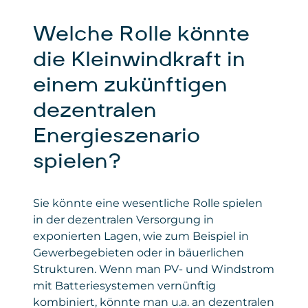
ermöglichen. Die Einbindung dient
von
ausschließlich der reibungslosen Anmeldung
Privacy
policies.google.com/privacy
Welche Rolle könnte
zu unseren Seminaren und sonstigen
Policy
Angeboten.
die Kleinwindkraft in
Daten
: personenbezogene und technische
einem zukünftigen
Daten
dezentralen
Gesetzt von
: Microsoft Corporation
Energieszenario
Privacy Policy
:
https://www.microsoft.com/de-
spielen?
de/privacy/privacystatement
Sie könnte eine wesentliche Rolle spielen
in der dezentralen Versorgung in
exponierten Lagen, wie zum Beispiel in
Gewerbegebieten oder in bäuerlichen
Strukturen. Wenn man PV- und Windstrom
mit Batteriesystemen vernünftig
kombiniert, könnte man u.a. an dezentralen