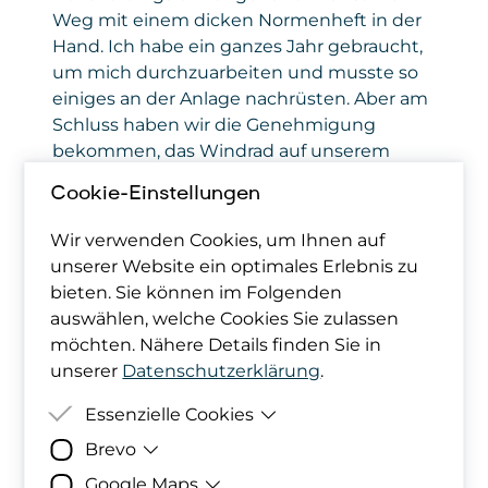
Weg mit einem dicken Normenheft in der
Hand. Ich habe ein ganzes Jahr gebraucht,
um mich durchzuarbeiten und musste so
einiges an der Anlage nachrüsten. Aber am
Schluss haben wir die Genehmigung
bekommen, das Windrad auf unserem
Firmenhof aufzustellen.
Cookie-Einstellungen
Steht es noch dort?
Wir verwenden Cookies, um Ihnen auf
unserer Website ein optimales Erlebnis zu
bieten. Sie können im Folgenden
Nein, schon nach wenigen Monaten hat die
auswählen, welche Cookies Sie zulassen
EVN angefragt, ob wir unser Windrad im
möchten. Nähere Details finden Sie in
Forschungspark Lichtenegg aufstellen
unserer
Datenschutzerklärung
.
wollen. 2009 wurde es dorthin übersiedelt.
Seither haben wir diesen Anlagentyp
Essenzielle Cookies
weiterentwickelt, und wir haben heute
Brevo
Zweck
Damit deine Cookie-Präferenzen
eine neue Anlage, kombiniert mit einer PV-
berücksichtigt werden können,
Google Maps
Anlage, am Firmengelände stehen. Damit