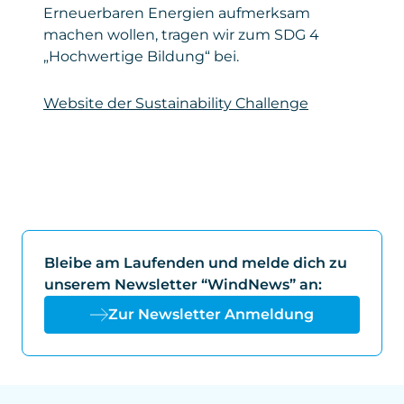
Privacy Policy
:
Erneuerbaren Energien aufmerksam
https://www.microsoft.com/de-
machen wollen, tragen wir zum SDG 4
de/privacy/privacystatement
„Hochwertige Bildung“ bei.
Website der Sustainability Challenge
Bleibe am Laufenden und melde dich zu
unserem Newsletter “WindNews” an:
Zur Newsletter Anmeldung