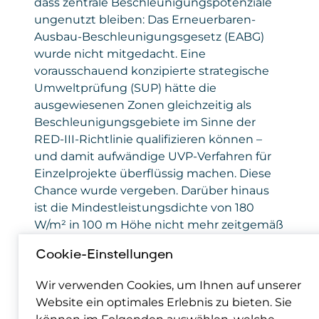
dass zentrale Beschleunigungspotenziale
ungenutzt bleiben: Das Erneuerbaren-
Ausbau-Beschleunigungsgesetz (EABG)
wurde nicht mitgedacht. Eine
vorausschauend konzipierte strategische
Umweltprüfung (SUP) hätte die
ausgewiesenen Zonen gleichzeitig als
Beschleunigungsgebiete im Sinne der
RED-III-Richtlinie qualifizieren können –
und damit aufwändige UVP-Verfahren für
Einzelprojekte überflüssig machen. Diese
Chance wurde vergeben. Darüber hinaus
ist die Mindestleistungsdichte von 180
W/m² in 100 m Höhe nicht mehr zeitgemäß
und entspricht nicht dem Stand moderner
Cookie-Einstellungen
Windenergieanlagen.
Wir verwenden Cookies, um Ihnen auf unserer
Die IG Windkraft fordert daher gezielte
Website ein optimales Erlebnis zu bieten. Sie
Verbesserungen in drei Bereichen: