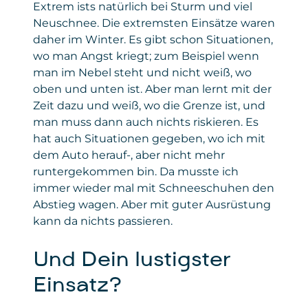
Policy
policy
Extrem ists natürlich bei Sturm und viel
der Zugriff erfolgte.
Formulars bereitzustellen, Anmeldungen
Neuschnee. Die extremsten Einsätze waren
korrekt zu erfassen und Auswertungen zu
Gesetzt
Google Ireland Limited
daher im Winter. Es gibt schon Situationen,
ermöglichen. Die Einbindung dient
von
ausschließlich der reibungslosen Anmeldung
wo man Angst kriegt; zum Beispiel wenn
Privacy
policies.google.com/privacy
zu unseren Seminaren und sonstigen
man im Nebel steht und nicht weiß, wo
Policy
Angeboten.
oben und unten ist. Aber man lernt mit der
Zeit dazu und weiß, wo die Grenze ist, und
Daten
: personenbezogene und technische
man muss dann auch nichts riskieren. Es
Daten
hat auch Situationen gegeben, wo ich mit
Gesetzt von
: Microsoft Corporation
dem Auto herauf-, aber nicht mehr
runtergekommen bin. Da musste ich
Privacy Policy
:
immer wieder mal mit Schneeschuhen den
https://www.microsoft.com/de-
de/privacy/privacystatement
Abstieg wagen. Aber mit guter Ausrüstung
kann da nichts passieren.
Und Dein lustigster
Einsatz?