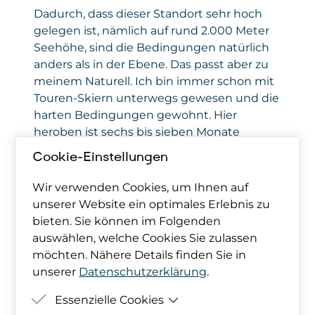
Dadurch, dass dieser Standort sehr hoch
gelegen ist, nämlich auf rund 2.000 Meter
Seehöhe, sind die Bedingungen natürlich
anders als in der Ebene. Das passt aber zu
meinem Naturell. Ich bin immer schon mit
Touren-Skiern unterwegs gewesen und die
harten Bedingungen gewohnt. Hier
heroben ist sechs bis sieben Monate
Winter, und das muss man so hinnehmen;
Cookie-Einstellungen
das ist für mich kein wirkliches Problem. Vor
allem, weil ich von Beginn an eine sehr
Wir verwenden Cookies, um Ihnen auf
gute Unterstützung vom Betreiber
unserer Website ein optimales Erlebnis zu
Tauernwind bekommen habe. Das
bieten. Sie können im Folgenden
technische Umfeld muss nämlich für die
auswählen, welche Cookies Sie zulassen
zehn Kilometer Anfahrt passen; aber da
möchten. Nähere Details finden Sie in
hats nie ein Problem gegeben.
unserer
Datenschutzerklärung
.
Essenzielle Cookies
Willst Du unseren