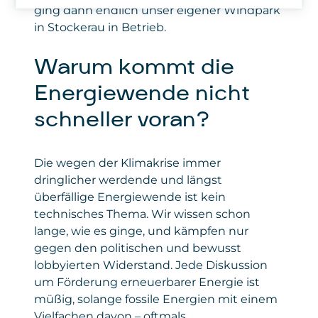
oder ausfüllen, werden technische Daten wie
Identifikation, Datum und Uhrzeit
Privacy
https://apa.at/about/datenschutzerklaerun
ging dann endlich unser eigener Windpark
verwendetes Betriebssystem
IP-Adresse, Browsertyp, Betriebssystem,
der Anfrage, übertragene
Policy
in Stockerau in Betrieb.
Geräteeinstellungen und gegebenenfalls
Gesetzt
Datenmenge inkl. Meldung, ob die
LinkedIn
von
Formularantworten an Microsoft übermittelt.
Anfrage erfolgreich war,
verwendeter Browser, verwendetes
Diese Daten werden von Microsoft
Warum kommt die
Privacy
https://de.linkedin.com/legal/privacy-
Betriebssystem, Website, von der
verarbeitet, um die Funktionalität des
Policy
policy
der Zugriff erfolgte.
Energiewende nicht
Formulars bereitzustellen, Anmeldungen
korrekt zu erfassen und Auswertungen zu
Gesetzt
Google Ireland Limited
schneller voran?
ermöglichen. Die Einbindung dient
von
ausschließlich der reibungslosen Anmeldung
Privacy
policies.google.com/privacy
zu unseren Seminaren und sonstigen
Policy
Die wegen der Klimakrise immer
Angeboten.
dringlicher werdende und längst
Daten
: personenbezogene und technische
überfällige Energiewende ist kein
Daten
technisches Thema. Wir wissen schon
lange, wie es ginge, und kämpfen nur
Gesetzt von
: Microsoft Corporation
gegen den politischen und bewusst
Privacy Policy
:
lobbyierten Widerstand. Jede Diskussion
https://www.microsoft.com/de-
um Förderung erneuerbarer Energie ist
de/privacy/privacystatement
müßig, solange fossile Energien mit einem
Vielfachen davon – oftmals