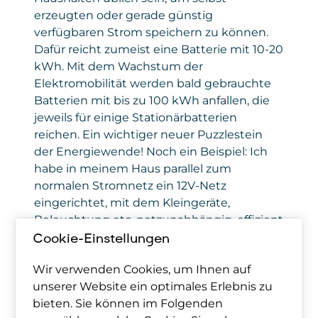
erzeugten oder gerade günstig
verfügbaren Strom speichern zu können.
Dafür reicht zumeist eine Batterie mit 10-20
kWh. Mit dem Wachstum der
Elektromobilität werden bald gebrauchte
Batterien mit bis zu 100 kWh anfallen, die
jeweils für einige Stationärbatterien
reichen. Ein wichtiger neuer Puzzlestein
der Energiewende! Noch ein Beispiel: Ich
habe in meinem Haus parallel zum
normalen Stromnetz ein 12V-Netz
eingerichtet, mit dem Kleingeräte,
Beleuchtung etc. netzunabhängig, effizient
und ausfallsicher betrieben werden. Auch
Cookie-Einstellungen
das wird in Zukunft üblich sein.
Wir verwenden Cookies, um Ihnen auf
unserer Website ein optimales Erlebnis zu
Du warst ja vor 25
bieten. Sie können im Folgenden