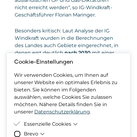
ausländischen Öl- und Gas-Diktaturen
nicht erreicht werden“, so IG-Windkraft-
Geschäftsführer Florian Maringer.
Besonders kritisch: Laut Analyse der IG
Windkraft wurden in die Berechnungen
des Landes auch Gebiete eingerechnet, in
denen erst deutlich
nach 2030
mit einer
Genehmigung und Umsetzung zu rechnen
Cookie-Einstellungen
ist. Zudem blockieren
umfangreiche
Ausschlusszonen
– etwa durch
Wir verwenden Cookies, um Ihnen auf
Landschaftsschutz, Höhenbeschränkungen
unserer Website ein optimales Erlebnis zu
oder Sichtachsen – große Teile des Landes-
bieten. Sie können im Folgenden
Potenzials. Bis 2030 fehlen so
320–380 GWh
auswählen, welche Cookies Sie zulassen
Windstrom.
möchten. Nähere Details finden Sie in
unserer
Datenschutzerklärung
.
Regionale Wertschöpfung geht verloren
Essenzielle Cookies
Brevo
Zweck
Damit deine Cookie-Präferenzen
Schädlich laut IG Windkraft: “Das Vorgehen