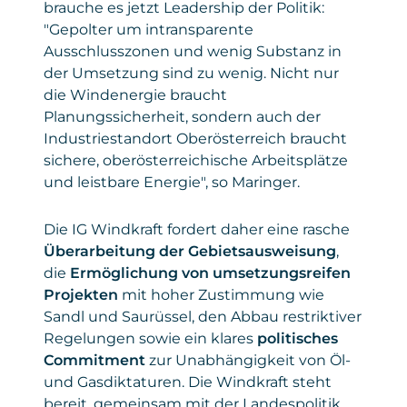
brauche es jetzt Leadership der Politik:
korrekt zu erfassen und Auswertungen zu
Gesetzt
Google Ireland Limited
"Gepolter um intransparente
ermöglichen. Die Einbindung dient
von
Ausschlusszonen und wenig Substanz in
ausschließlich der reibungslosen Anmeldung
Privacy
policies.google.com/privacy
der Umsetzung sind zu wenig. Nicht nur
zu unseren Seminaren und sonstigen
Policy
Angeboten.
die Windenergie braucht
Planungssicherheit, sondern auch der
Daten
: personenbezogene und technische
Industriestandort Oberösterreich braucht
Daten
sichere, oberösterreichische Arbeitsplätze
Gesetzt von
: Microsoft Corporation
und leistbare Energie", so Maringer.
Privacy Policy
:
Die IG Windkraft fordert daher eine rasche
https://www.microsoft.com/de-
Überarbeitung der Gebietsausweisung
de/privacy/privacystatement
,
die
Ermöglichung von umsetzungsreifen
Projekten
mit hoher Zustimmung wie
Sandl und Saurüssel, den Abbau restriktiver
Regelungen sowie ein klares
politisches
Commitment
zur Unabhängigkeit von Öl-
und Gasdiktaturen. Die Windkraft steht
bereit, gemeinsam mit der Landespolitik