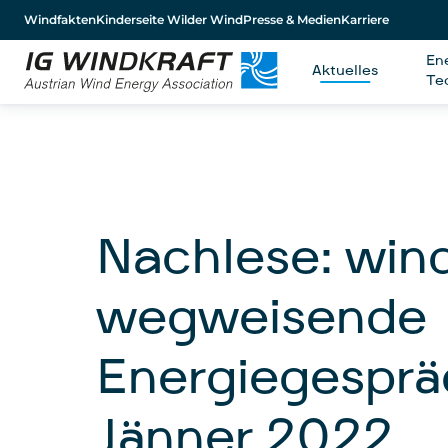
Windfakten
Kinderseite Wilder Wind
Presse & Medien
Karriere
En
Aktuelles
Te
Nachlese: win
wegweisende
Energiegesprä
Jänner 2022