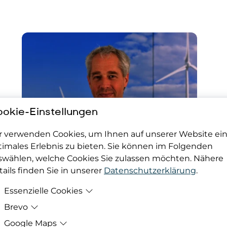
okie-Einstellungen
r verwenden Cookies, um Ihnen auf unserer Website ei
timales Erlebnis zu bieten. Sie können im Folgenden
swählen, welche Cookies Sie zulassen möchten. Nähere
ails finden Sie in unserer
Datenschutzerklärung
.
Essenzielle Cookies
Brevo
Zweck
Damit deine Cookie-Präferenzen berücksicht
werden können, werden diese in den Cookie
Google Maps
Zweck
Bereitstellung der eingebundenen