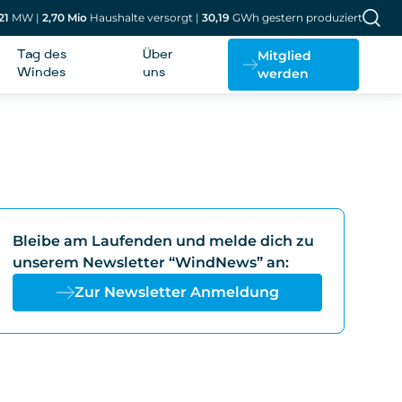
21
MW
|
2,70
Mio
Haushalte versorgt
|
30,19
GWh gestern produziert
Mitglied
Tag des
Über
werden
Windes
uns
Bleibe am Laufenden und melde dich zu
unserem Newsletter “WindNews” an:
Zur Newsletter Anmeldung