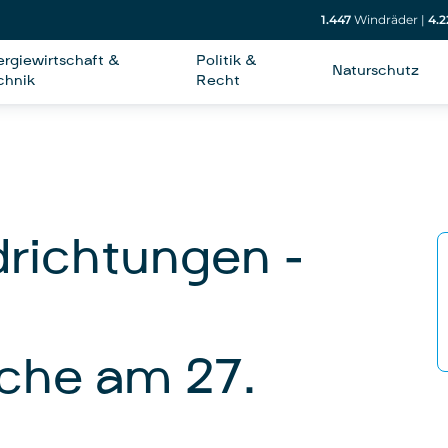
1.447
Windräder
|
4.2
ergiewirtschaft &
Politik &
Naturschutz
chnik
Recht
drichtungen -
che am 27.