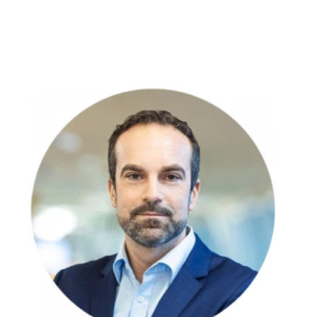
Policy
Gesetzt von
: Microsoft Corporation
Privacy Policy
:
https://www.microsoft.com/de-
de/privacy/privacystatement