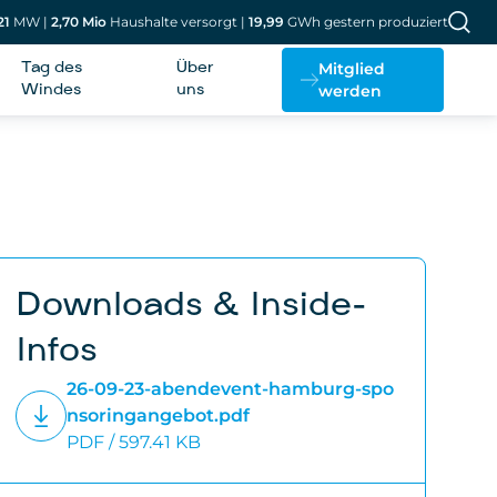
21
MW
|
2,70
Mio
Haushalte versorgt
|
19,99
GWh gestern produziert
Mitglied
Tag des
Über
werden
Windes
uns
Downloads & Inside-
Infos
26-09-23-abendevent-hamburg-spo
nsoringangebot.pdf
PDF / 597.41 KB