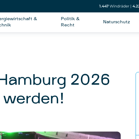
1.447
Windräder
|
4.2
ergiewirtschaft &
Politik &
Naturschutz
chnik
Recht
 Hamburg 2026
r werden!