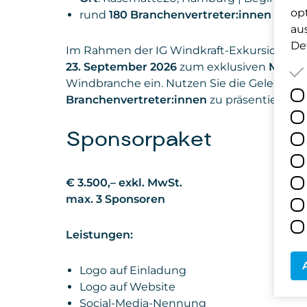
op
rund
180 Branchenvertreter:innen
erwar
au
Det
Im Rahmen der IG Windkraft-Exkursion zur
23. September 2026
zum exklusiven
Meet &
Windbranche ein. Nutzen Sie die Gelegenh
Branchenvertreter:innen
zu präsentieren u
Sponsorpaket
€ 3.500,– exkl. MwSt.
max. 3 Sponsoren
Leistungen:
Logo auf Einladung
Logo auf Website
Social-Media-Nennung