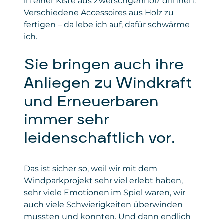
in einer Kiste aus Zwetschgenholz drinnen.
Verschiedene Accessoires aus Holz zu
Gesetzt von
: Microsoft Corporation
fertigen – da lebe ich auf, dafür schwärme
Privacy Policy
:
ich.
https://www.microsoft.com/de-
de/privacy/privacystatement
Sie bringen auch ihre
Anliegen zu Windkraft
und Erneuerbaren
immer sehr
leidenschaftlich vor.
Das ist sicher so, weil wir mit dem
Windparkprojekt sehr viel erlebt haben,
sehr viele Emotionen im Spiel waren, wir
auch viele Schwierigkeiten überwinden
mussten und konnten. Und dann endlich