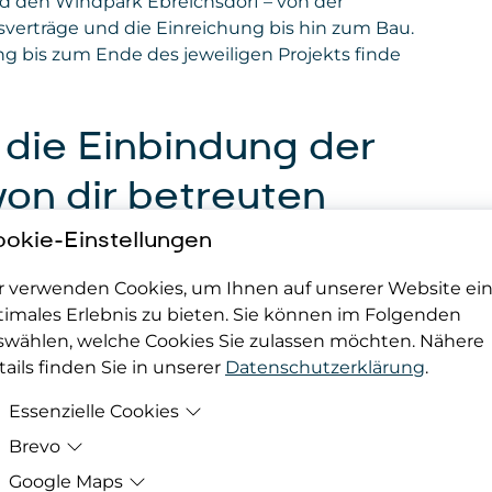
d den Windpark Ebreichsdorf – von der
erträge und die Einreichung bis hin zum Bau.
g bis zum Ende des jeweiligen Projekts finde
 die Einbindung der
von dir betreuten
okie-Einstellungen
r verwenden Cookies, um Ihnen auf unserer Website ei
timales Erlebnis zu bieten. Sie können im Folgenden
 gab es eine Volksabstimmung, also haben wir
swählen, welche Cookies Sie zulassen möchten. Nähere
 mehrmals in der Woche für die Leute erreichbar
ails finden Sie in unserer
Datenschutzerklärung
.
eingegangen sind und sie sachlich informiert
en, weil sie bald gesehen haben, dass diese
Essenzielle Cookies
Brevo
Zweck
Damit deine Cookie-Präferenzen berücksicht
werden können, werden diese in den Cookie
Google Maps
wichtig, um den
Zweck
Bereitstellung der eingebundenen