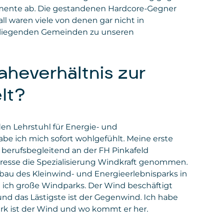
gumente ab. Die gestandenen Hardcore-Gegner
Gesetzt von
: Microsoft Corporation
all waren viele von denen gar nicht in
Privacy Policy
:
https://www.microsoft.com/de-
umliegenden Gemeinden zu unseren
de/privacy/privacystatement
aheverhältnis zur
lt?
n Lehrstuhl für Energie- und
 ich mich sofort wohlgefühlt. Meine erste
r berufsbegleitend an der FH Pinkafeld
eresse die Spezialisierung Windkraft genommen.
bau des Kleinwind- und Energieerlebnisparks in
e ich große Windparks. Der Wind beschäftigt
 und das Lästigste ist der Gegenwind. Ich habe
ark ist der Wind und wo kommt er her.