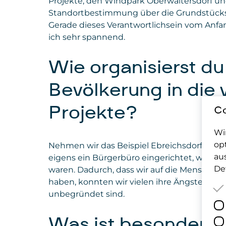
Projekte, den Windpark Oberwaltersdorf un
Standortbestimmung über die Grundstücksv
Gerade dieses Verantwortlichsein vom Anfan
ich sehr spannend.
Wie organisierst du
Bevölkerung in die 
Projekte?
Co
Wi
op
Nehmen wir das Beispiel Ebreichsdorf: Dort
au
eigens ein Bürgerbüro eingerichtet, wo wir
Det
waren. Dadurch, dass wir auf die Menschen 
haben, konnten wir vielen ihre Ängste nehm
unbegründet sind.
Was ist besonders 