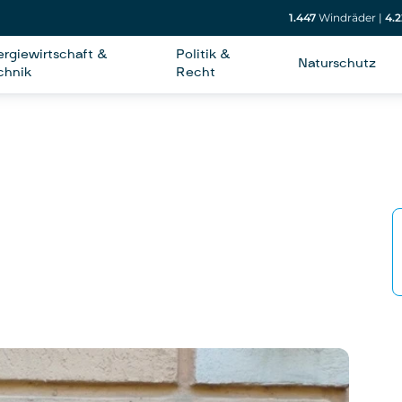
1.447
Windräder
|
4.2
ergiewirtschaft &
Politik &
Naturschutz
chnik
Recht