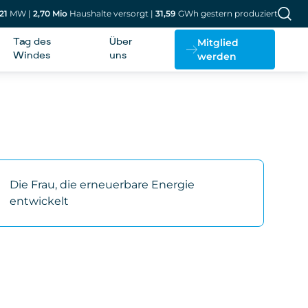
21
MW
|
2,70
Mio
Haushalte versorgt
|
31,59
GWh gestern produziert
Mitglied
Tag des
Über
werden
Windes
uns
Die Frau, die erneuerbare Energie
entwickelt