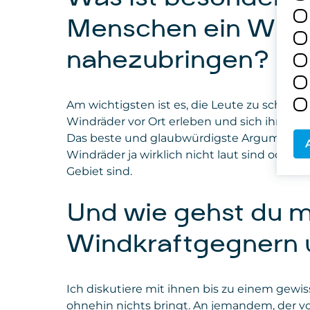
Menschen ein Wind
nahezubringen?
Am wichtigsten ist es, die Leute zu schon 
Windräder vor Ort erleben und sich ihre ei
Das beste und glaubwürdigste Argument ist,
Windräder ja wirklich nicht laut sind oder
Gebiet sind.
Und wie gehst du m
Windkraftgegnern
Ich diskutiere mit ihnen bis zu einem gewiss
ohnehin nichts bringt. An jemandem, der v