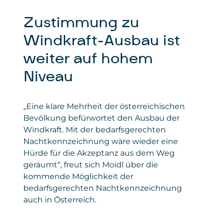
Gesetzt von
: Microsoft Corporation
Zustimmung zu
Privacy Policy
:
https://www.microsoft.com/de-
Windkraft-Ausbau ist
de/privacy/privacystatement
weiter auf hohem
Niveau
„Eine klare Mehrheit der österreichischen
Bevölkung befürwortet den Ausbau der
Windkraft. Mit der bedarfsgerechten
Nachtkennzeichnung wäre wieder eine
Hürde für die Akzeptanz aus dem Weg
geräumt“, freut sich Moidl über die
kommende Möglichkeit der
bedarfsgerechten Nachtkennzeichnung
auch in Österreich.