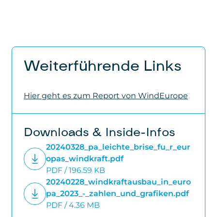
Weiterführende Links
Hier geht es zum Report von WindEurope
Downloads & Inside-Infos
20240328_pa_leichte_brise_fu_r_eur
opas_windkraft.pdf
PDF / 196.59 KB
20240228_windkraftausbau_in_euro
pa_2023_-_zahlen_und_grafiken.pdf
PDF / 4.36 MB