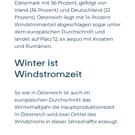
Dänemark mit 56 Prozent, gefolgt von
Daten
: personenbezogene und technische
Irland (36 Prozent) und Deutschland (32
Daten
Prozent). Österreich liegt mit 14 Prozent
Gesetzt von
: Microsoft Corporation
Windstromanteil abgeschlagen sogar unter
dem europäischen Durchschnitt und
Privacy Policy
:
landet auf Platz 12, ex aequo mit Kroatien
https://www.microsoft.com/de-
und Rumänien.
de/privacy/privacystatement
Winter ist
Windstromzeit
So wie in Österreich ist auch im
europäischen Durchschnitt das
Winterhalbjahr die Hauptproduktionszeit.
In Österreich wird zwei Drittel des
Windstroms in dieser Jahreshälfte erzeugt.