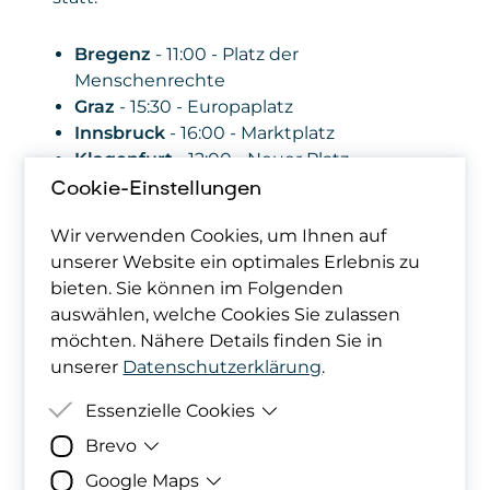
Bregenz
- 11:00 - Platz der
Menschenrechte
Graz
- 15:30 - Europaplatz
Innsbruck
- 16:00 - Marktplatz
Klagenfurt
- 12:00 - Neuer Platz
Kufstein
- 14:00 - Fischergries
Cookie-Einstellungen
Linz
- 16:00 - Hauptplatz
Wir verwenden Cookies, um Ihnen auf
Salzburg
- 15:00 - Hauptbahnhof
unserer Website ein optimales Erlebnis zu
Wien
- 16:00 - Sigmund-Freud-Park (U2
bieten. Sie können im Folgenden
Schottentor)
auswählen, welche Cookies Sie zulassen
möchten. Nähere Details finden Sie in
Die EU-Wahl am 9. Juni ist eine
unserer
Datenschutzerklärung
.
entscheidene Weichenstellung für den
Klimaschutz und die Demokratie in Europa.
Essenzielle Cookies
Brevo
Zweck
Damit deine Cookie-Präferenzen
berücksichtigt werden können,
Google Maps
Zweck
Bereitstellung der eingebundenen Formul