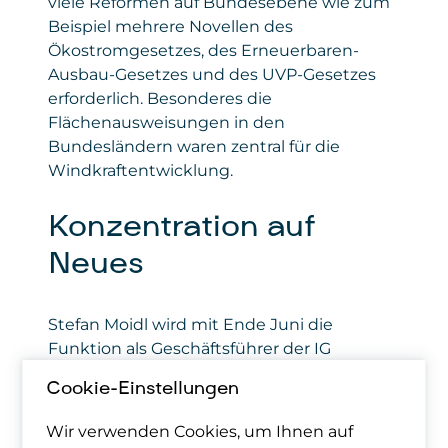
viele Reformen auf Bundesebene wie zum
Beispiel mehrere Novellen des
Ökostromgesetzes, des Erneuerbaren-
Ausbau-Gesetzes und des UVP-Gesetzes
erforderlich. Besonderes die
Flächenausweisungen in den
Bundesländern waren zentral für die
Windkraftentwicklung.
Konzentration auf
Neues
Stefan Moidl wird mit Ende Juni die
Funktion als Geschäftsführer der IG
Windkraft beenden und konzentriert sich
Cookie-Einstellungen
voll auf sein technisches Büro für Biologie
und Unternehmensberatung, welches er
Wir verwenden Cookies, um Ihnen auf
schon seit 2005, vor seiner Tätigkeit bei der