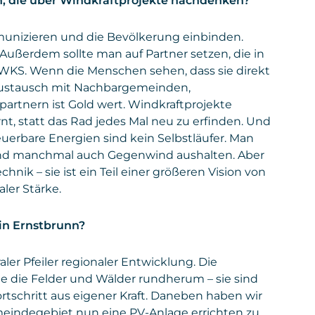
, die über Windkraftprojekte nachdenken?
mmunizieren und die Bevölkerung einbinden.
Außerdem sollte man auf Partner setzen, die in
e WKS. Wenn die Menschen sehen, dass sie direkt
 Austausch mit Nachbargemeinden,
artnern ist Gold wert. Windkraftprojekte
t, statt das Rad jedes Mal neu zu erfinden. Und
neuerbare Energien sind kein Selbstläufer. Man
nd manchmal auch Gegenwind aushalten. Aber
chnik – sie ist ein Teil einer größeren Vision von
ler Stärke.
 in Ernstbrunn?
ler Pfeiler regionaler Entwicklung. Die
 die Felder und Wälder rundherum – sie sind
ortschritt aus eigener Kraft. Daneben haben wir
emeindegebiet nun eine PV-Anlage errichten zu