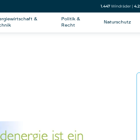
1.447
Windräder
|
4.2
ergiewirtschaft &
Politik &
Naturschutz
chnik
Recht