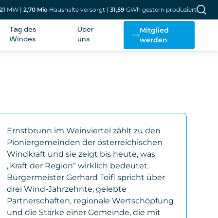
21
MW
|
2,70
Mio
Haushalte versorgt
|
31,59
GWh gestern produziert
Mitglied
Tag des
Über
werden
Windes
uns
Ernstbrunn im Weinviertel zählt zu den
Pioniergemeinden der österreichischen
Windkraft und sie zeigt bis heute, was
„Kraft der Region“ wirklich bedeutet.
Bürgermeister Gerhard Toifl spricht über
drei Wind-Jahrzehnte, gelebte
Partnerschaften, regionale Wertschöpfung
und die Stärke einer Gemeinde, die mit