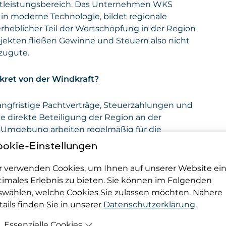
tleistungsbereich. Das Unternehmen WKS
rt in moderne Technologie, bildet regionale
 erheblicher Teil der Wertschöpfung in der Region
rojekten fließen Gewinne und Steuern also nicht
zugute.
kret von der Windkraft?
angfristige Pachtverträge, Steuerzahlungen und
ne direkte Beteiligung der Region an der
 Umgebung arbeiten regelmäßig für die
is zu IT-Dienstleistern. Das stärkt die lokale
okie-Einstellungen
. Gleichzeitig wird damit die Zukunftsfähigkeit
und wirtschaftlich breiter aufgestellt sind.
r verwenden Cookies, um Ihnen auf unserer Website ei
timales Erlebnis zu bieten. Sie können im Folgenden
e Rolle spielt die ökologische Dimension der
swählen, welche Cookies Sie zulassen möchten. Nähere
ails finden Sie in unserer
Datenschutzerklärung
.
Essenzielle Cookies