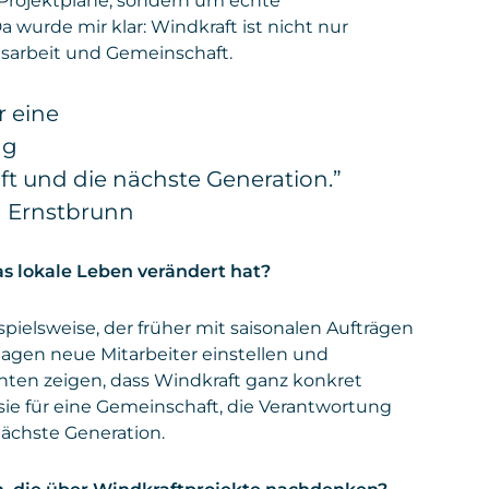
 Projektpläne, sondern um echte
Gesetzt
Google Ireland Limited
Seminaren und sonstigen Angeboten.
von
wurde mir klar: Windkraft ist nicht nur
nsarbeit und Gemeinschaft.
Privacy
policies.google.com/privacy
Daten
: personenbezogene und technische Daten
Policy
Gesetzt von
: Microsoft Corporation
r eine
Privacy Policy
:
https://www.microsoft.com/de-
ng
de/privacy/privacystatement
ft und die nächste Generation.”
n Ernstbrunn
as lokale Leben verändert hat?
ispielsweise, der früher mit saisonalen Aufträgen
agen neue Mitarbeiter einstellen und
chten zeigen, dass Windkraft ganz konkret
 sie für eine Gemeinschaft, die Verantwortung
nächste Generation.