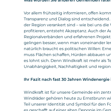
Was würden Sie anderen Gemeinden raten
Vor allem frühzeitig informieren, offen ko
Transparenz und Dialog sind entscheidend. 
der Region verankert sind – wie bei uns di
profitieren, entsteht Akzeptanz. Auch der
Regionalverbänden und erfahrenen Projektp
gelingen besser, wenn man voneinander lern
natürlich braucht es politischen Willen: Er
muss Flächen schaffen, Hürden abbauen u
es lohnt sich. Denn Windkraft ist mehr als Te
Unabhängigkeit, Nachhaltigkeit und regiona
Ihr Fazit nach fast 30 Jahren Windenergie
Windkraft ist für unsere Gemeinde ein zentra
Windräder gehören heute zu Ernstbrunn wie
Teil unserer Identität und Symbol für den F
es geschafft auf einer alten Deponie im G