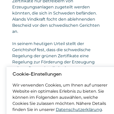
Zertifikate nur Betreibern von
Erzeugungsanlagen zugeteilt werden
könnten, die sich in Schweden befänden.
Alands Vindkraft focht den ablehnenden
Bescheid vor den schwedischen Gerichten
an.
In seinem heutigen Urteil stellt der
Gerichtshof fest, dass die schwedische
Regelung der grünen Zertifikate eine
Regelung zur Förderung der Erzeugung
grünen Stroms ist, die in den
Anwendungsbereich der Richtlinie zur
Cookie-Einstellungen
Förderung der Nutzung grüner Energie
Wir verwenden Cookies, um Ihnen auf unserer
fällt. Der Gerichtshof weist darauf hin, dass
Website ein optimales Erlebnis zu bieten. Sie
die Richtlinie die Mitgliedstaaten, die sich
können im Folgenden auswählen, welche
für eine Förderregelung entschieden
Cookies Sie zulassen möchten. Nähere Details
haben, nicht verpflichtet, die Förderung
finden Sie in unserer
Datenschutzerklärung
.
nach dieser Regelung auf den im