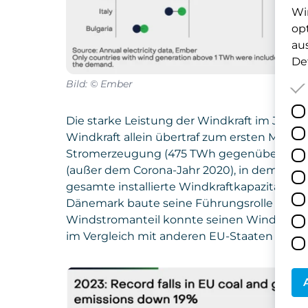
Wi
op
au
Det
Bild: © Ember
Die starke Leistung der Windkraft im Jahr 2
Windkraft allein übertraf zum ersten Mal die
Stromerzeugung (475 TWh gegenüber 452 TW
(außer dem Corona-Jahr 2020), in dem die W
gesamte installierte Windkraftkapazität in 
Dänemark baute seine Führungsrolle bei de
Windstromanteil konnte seinen Windstroma
im Vergleich mit anderen EU-Staaten weiter