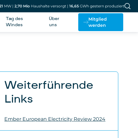
21
MW
|
2,70
Mio
Haushalte versorgt
|
16,65
GWh gestern produziert
Mitglied
Tag des
Über
werden
Windes
uns
Weiterführende
Links
Ember European Electricity Review 2024