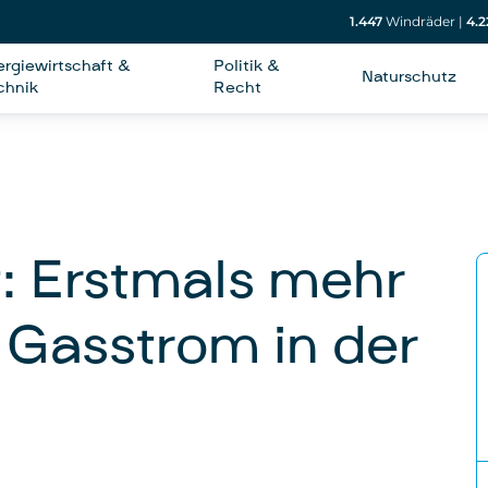
1.447
Windräder
|
4.2
ergiewirtschaft &
Politik &
Naturschutz
chnik
Recht
: Erstmals mehr
 Gasstrom in der