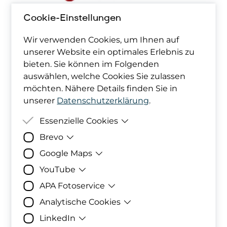
Cookie-Einstellungen
Wir verwenden Cookies, um Ihnen auf
unserer Website ein optimales Erlebnis zu
bieten. Sie können im Folgenden
auswählen, welche Cookies Sie zulassen
möchten. Nähere Details finden Sie in
unserer
Datenschutzerklärung
.
Essenzielle Cookies
Brevo
Zweck
Damit deine Cookie-Präferenzen
berücksichtigt werden können,
Google Maps
Zweck
Bereitstellung der eingebundenen Formul
werden diese in den Cookies
YouTube
Daten
abgelegt.
Personenbezogene Daten
Zweck
Darstellung des
Unternehmensstandorts sowie der
Daten
Gesetzt
Akzeptierte bzw. abgelehnte
Sendinblue GmbH
APA Fotoservice
Zweck
Diese Datenverarbeitung wird von
Windradlandkarte mithilfe des
von
Cookie-Kategorien
YouTube durchgeführt, um die
Analytische Cookies
Kartendiestes von Google
Zweck
Darstellung der Bildergalerie durch APA
Gesetzt
Privacy
Interessengemeinschaft Windkraft
https://www.brevo.com/de/legal/privacypol
Funktionalität des Players zu
Fotoservice
Daten
Datum und Uhrzeit des Besuchs,
LinkedIn
von
Policy
Österreich-IGW
gewährleisten.
Zweck
Durch dieses Webanalyse-Tool ist
Standortinformationen, IP-Adresse,