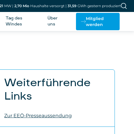
21
MW
|
2,70
Mio
Haushalte versorgt
|
31,59
GWh gestern produziert
Mitglied
Tag des
Über
werden
Windes
uns
Weiterführende
Links
Zur EEÖ-Presseaussendung