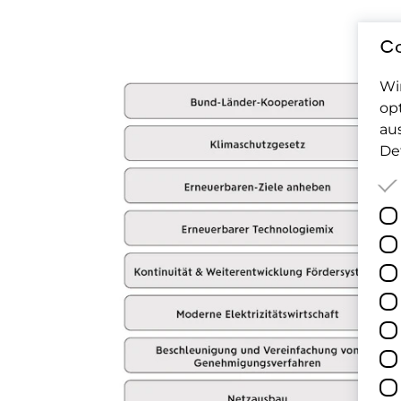
Co
Wi
op
au
Det