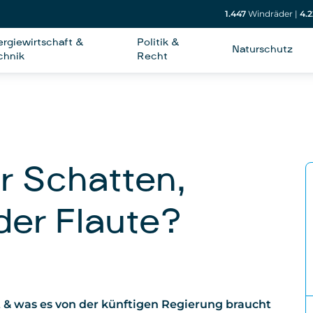
1.447
Windräder
|
4.2
ergiewirtschaft &
Politik &
Naturschutz
chnik
Recht
r Schatten,
er Flaute?
 & was es von der künftigen Regierung braucht