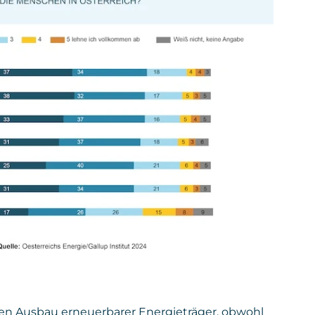
en Ausbau erneuerbarer Energieträger, obwohl