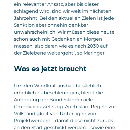
korrekt zu erfassen und Auswertungen zu
ein relevanter Ansatz, aber bis dieser
Gesetzt
Google Ireland Limited
ermöglichen. Die Einbindung dient
von
schlagend wird, sind wir weit im nächsten
ausschließlich der reibungslosen Anmeldung
Jahrzehnt. Bei den aktuellen Zielen ist jede
Privacy
policies.google.com/privacy
zu unseren Seminaren und sonstigen
Policy
Sanktion aber ohnehin denkbar
Angeboten.
unwahrscheinlich. Wir müssen diese heute
Daten
: personenbezogene und technische
schon auch mit Gedanken an Morgen
Daten
messen, also daran wie es nach 2030 auf
der Zielebene weitergeht“, so Maringer.
Gesetzt von
: Microsoft Corporation
Privacy Policy
:
Was es jetzt braucht
https://www.microsoft.com/de-
de/privacy/privacystatement
Um den Windkraftausbau tatsächlich
erheblich zu beschleunigen, bleibt die
Anhebung der Bundesländerziele
Grundvoraussetzung. Auch klare Regeln zur
Vollständigkeit von Unterlagen von
Projektwerbern – damit diese nicht zurück
an den Start geschickt werden – sowie eine