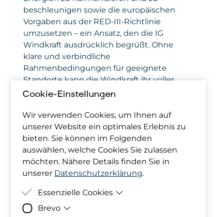
beschleunigen sowie die europäischen
Vorgaben aus der RED-III-Richtlinie
umzusetzen – ein Ansatz, den die IG
Windkraft ausdrücklich begrüßt. Ohne
klare und verbindliche
Rahmenbedingungen für geeignete
Standorte kann die Windkraft ihr volles
Potenzial zur Sicherung der
Cookie-Einstellungen
Energieversorgung aber nicht entfalten.
Insbesondere angesichts der aktuellen
Wir verwenden Cookies, um Ihnen auf
energiepolitischen Unsicherheiten ist diese
unserer Website ein optimales Erlebnis zu
mangelnde Ausweisung von klaren
bieten. Sie können im Folgenden
Windkraft-Zonen, wo gut geprüfte, aber
auswählen, welche Cookies Sie zulassen
dennoch zügig umsetzbare „Express-
möchten. Nähere Details finden Sie in
Verfahren“ möglich werden, wesentlicher
unserer
Datenschutzerklärung
.
Schwachpunkt der Vorlage.
Essenzielle Cookies
Brevo
Zweck
Damit deine Cookie-Präferenzen
Erste Schritte in Richtung