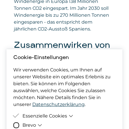
Windenergie in Europa 138 Millionen
Tonnen CO2 eingespart. Im Jahr 2030 soll
Windenergie bis zu 270 Millionen Tonnen
eingesparen - das entspricht dem
jährlichen CO2-Ausstoß Spaniens.
Zusammenwirken von
Windenergie und
Cookie-Einstellungen
Naturschutz
Wir verwenden Cookies, um Ihnen auf
unserer Website ein optimales Erlebnis zu
bieten. Sie können im Folgenden
Die Windenergiebranche ist ständig
auswählen, welche Cookies Sie zulassen
bestrebt, ihre Auswirkungen auf die Natur
möchten. Nähere Details finden Sie in
und die biologische Vielfalt zu mildern und
unserer
Datenschutzerklärung
.
ihre potenziell positiven Auswirkungen zu
verstärken. Der Bau von Windparks
Essenzielle Cookies
während der Brutzeit von Vögeln oder
Brevo
entlang wichtiger Zugrouten wird
Zweck
Damit deine Cookie-Präferenzen