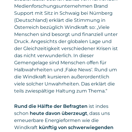
verwendeter Browser, verwendetes
Diese Daten werden von Microsoft
Privacy
https://de.linkedin.com/legal/privacy-
Medienforschungsunternehmen Brand
Betriebssystem, Website, von der
verarbeitet, um die Funktionalität des
Policy
policy
der Zugriff erfolgte.
Support mit Sitz in Schwaig bei Nürnberg
Formulars bereitzustellen, Anmeldungen
korrekt zu erfassen und Auswertungen zu
(Deutschland) erklärt die Stimmung in
Gesetzt
Google Ireland Limited
ermöglichen. Die Einbindung dient
von
Österreich bezüglich Windkraft so: „Viele
ausschließlich der reibungslosen Anmeldung
Menschen sind besorgt und finanziell unter
Privacy
policies.google.com/privacy
zu unseren Seminaren und sonstigen
Policy
Druck. Angesichts der globalen Lage und
Angeboten.
der Gleichzeitigkeit verschiedener Krisen ist
Daten
: personenbezogene und technische
das nicht verwunderlich. In dieser
Daten
Gemengelage sind Menschen offen für
Halbwahrheiten und ‚Fake News‘. Rund um
Gesetzt von
: Microsoft Corporation
die Windkraft kursieren außerordentlich
Privacy Policy
:
viele solcher Unwahrheiten. Das erklärt die
https://www.microsoft.com/de-
teils zwiespältige Haltung zum Thema.“
de/privacy/privacystatement
Rund die Hälfte der Befragten
ist indes
schon
heute davon überzeugt
, dass uns
erneuerbare Energieformen wie die
Windkraft
künftig von schwerwiegenden