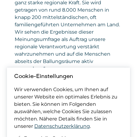
ganz starke regionale Kraft. Sie wird
getragen von rund 8.000 Menschen in
knapp 200 mittelständischen, oft
familiengeführten Unternehmen am Land.
Wir sehen die Ergebnisse dieser
Meinungsumfrage als Auftrag unsere
regionale Verantwortung verstärkt
wahrzunehmen und auf die Menschen
abseits der Ballungsräume aktiv
zuzugehen.“
Cookie-Einstellungen
Regionale Kraft & Befreiung von
Wir verwenden Cookies, um Ihnen auf
Gasdiktaturen
unserer Website ein optimales Erlebnis zu
bieten. Sie können im Folgenden
64 Prozent der Befragten
stimmten der
auswählen, welche Cookies Sie zulassen
Aussage zu: „Die Nutzung und der Ausbau
möchten. Nähere Details finden Sie in
der Windenergie ist mir sehr wichtig, auch
unserer
Datenschutzerklärung
.
wenn man die Windräder in der Landschaft