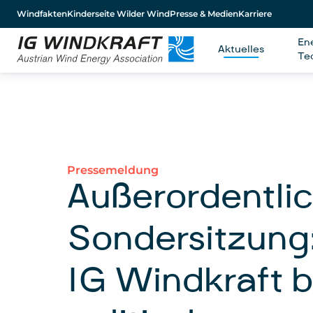
Windfakten
Kinderseite Wilder Wind
Presse & Medien
Karriere
En
Aktuelles
Te
Pressemeldung
Außerordentli
Sondersitzung:
IG Windkraft b