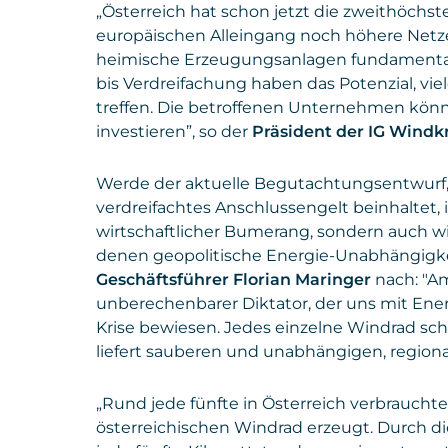
„Österreich hat schon jetzt die zweithöchs
europäischen Alleingang noch höhere Netzen
heimische Erzeugungsanlagen fundamental.
bis Verdreifachung haben das Potenzial, viel
treffen. Die betroffenen Unternehmen könnt
investieren”, so der
Präsident der IG Windkr
Werde der aktuelle Begutachtungsentwurf, 
verdreifachtes Anschlussengelt beinhaltet, 
wirtschaftlicher Bumerang, sondern auch wie
denen geopolitische Energie-Unabhängigkeit
Geschäftsführer Florian Maringer
nach: "Am
unberechenbarer Diktator, der uns mit Energ
Krise bewiesen. Jedes einzelne Windrad sc
liefert sauberen und unabhängigen, regiona
„Rund jede fünfte in Österreich verbraucht
österreichischen Windrad erzeugt. Durch d