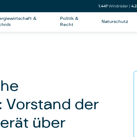
1.447
Windräder
|
4.2
ergiewirtschaft &
Politik &
Naturschutz
chnik
Recht
che
 Vorstand der
erät über