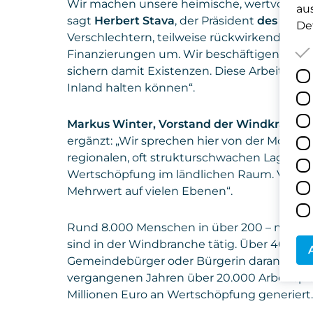
Wir machen unsere heimische, wertvolle Ene
au
sagt
Herbert Stava
, der Präsident
des Energ
Det
Verschlechtern, teilweise rückwirkend, das s
Finanzierungen um. Wir beschäftigen die 
sichern damit Existenzen. Diese Arbeitsplät
Inland halten können“.
Markus Winter, Vorstand der Windkraft S
ergänzt: „Wir sprechen hier von der Möglich
regionalen, oft strukturschwachen Lagen. W
Wertschöpfung im ländlichen Raum. Von g
Mehrwert auf vielen Ebenen“.
Rund 8.000 Menschen in über 200 – meist 
sind in der Windbranche tätig. Über 40.000
Gemeindebürger oder Bürgerin daran beteili
vergangenen Jahren über 20.000 Arbeitsplät
Millionen Euro an Wertschöpfung generiert.