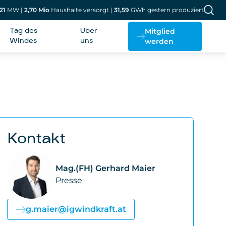
21
MW
|
2,70
Mio
Haushalte versorgt
|
31,59
GWh gestern produziert
Mitglied
Tag des
Über
werden
Windes
uns
Kontakt
Mag.(FH) Gerhard Maier
Presse
g.maier@igwindkraft.at