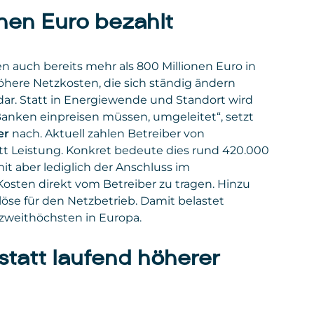
von Microsoft verarbeitet, um die Funktionalität des Formular
von
verwendeter Browser, verwendetes
Policy
onen Euro bezahlt
bereitzustellen, Anmeldungen korrekt zu erfassen und
Betriebssystem, Website, von der der Zugriff
Privacy
https://de.linkedin.com/legal/privacy-policy
erfolgte.
Auswertungen zu ermöglichen. Die Einbindung dient
Policy
ausschließlich der reibungslosen Anmeldung zu unseren
Gesetzt
Google Ireland Limited
n auch bereits mehr als 800 Millionen Euro in
Seminaren und sonstigen Angeboten.
von
höhere Netzkosten, die sich ständig ändern
Privacy
policies.google.com/privacy
Daten
: personenbezogene und technische Daten
 dar. Statt in Energiewende und Standort wird
Policy
 Banken einpreisen müssen, umgeleitet“, setzt
Gesetzt von
: Microsoft Corporation
er
nach. Aktuell zahlen Betreiber von
Privacy Policy
:
https://www.microsoft.com/de-
t Leistung. Konkret bedeute dies rund 420.000
de/privacy/privacystatement
it aber lediglich der Anschluss im
osten direkt vom Betreiber zu tragen. Hinzu
öse für den Netzbetrieb. Damit belastet
zweithöchsten in Europa.
tatt laufend höherer