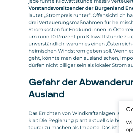
jede fünfte Kilowattstunde massiv verteuer
Vorstandsvorsitzender der Burgenland En
lautet „Strompreis runter“. Offensichtlich h
drei Verteuerungsmaßnahmen für heimisch
Stromkosten für Endkund:innen in Österre
um rund 10 Prozent pro Kilowattstunde zu e
unverständlich, warum es einen ‚Österreich
heimischen Windstrom geben soll. Wenn es
geht, könnte man den ausländischen, Impor
dürfen nicht billiger sein als lokaler Strom
Gefahr der Abwanderung
Ausland
Co
Das Errichten von Windkraftanlagen ist schon
klar: Die Regierung plant aktuell die heim
Wi
teurer zu machen als Importe. Das ist für d
op