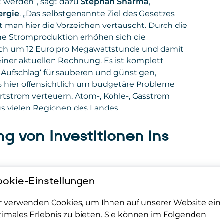
t werden“, sagt dazu
Stephan Sharma
,
ergie
. „Das selbstgenannte Ziel des Gesetzes
at man hier die Vorzeichen vertauscht. Durch die
e Stromproduktion erhöhen sich die
ich um 12 Euro pro Megawattstunde und damit
iner aktuellen Rechnung. Es ist komplett
-Aufschlag‘ für sauberen und günstigen,
 hier offensichtlich um budgetäre Probleme
tstrom verteuern. Atom-, Kohle-, Gasstrom
 aus vielen Regionen des Landes.
 von Investitionen ins
okie-Einstellungen
 jetzt teurer als in Nachbarländern. „Eines ist
ische Erzeugung aus regionalen Kraftwerken
r verwenden Cookies, um Ihnen auf unserer Website ei
en Bürger, die Bürgerin nur schwer zu verstehen.
timales Erlebnis zu bieten. Sie können im Folgenden