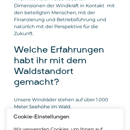
Dimensionen der Windkraft in Kontakt  mit
den beteiligten Menschen, mit der
Finanzierung und Betriebsführung und
natürlich mit der Perspektive für die
Zukunft.
Welche Erfahrungen
habt ihr mit dem
Waldstandort
gemacht?
Unsere Windräder stehen auf über 1.000
Meter Seehöhe im Wald.
Naturschutzexperten sehen das so, dass
Cookie-Einstellungen
nur der Turmfuß im Wald steht, denn für sie
reicht das ökologische System Wald nur bis
Wir verwenden Cookies, um Ihnen auf