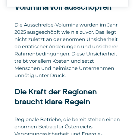
Referrier-URL, verwendeter Browser,
oder ausfüllen, werden technische Daten wie
Identifikation, Datum und Uhrzeit
Privacy
https://apa.at/about/datenschutzerklaerun
Volumina voll ausschöpfen
verwendetes Betriebssystem
IP-Adresse, Browsertyp, Betriebssystem,
der Anfrage, übertragene
Policy
Geräteeinstellungen und gegebenenfalls
Gesetzt
Datenmenge inkl. Meldung, ob die
LinkedIn
von
Formularantworten an Microsoft übermittelt.
Anfrage erfolgreich war,
Die Ausschreibe-Volumina wurden im Jahr
verwendeter Browser, verwendetes
Diese Daten werden von Microsoft
2025 ausgeschöpft wie nie zuvor. Das liegt
Privacy
https://de.linkedin.com/legal/privacy-
Betriebssystem, Website, von der
verarbeitet, um die Funktionalität des
Policy
policy
nicht zuletzt an der enormen Unsicherheit
der Zugriff erfolgte.
Formulars bereitzustellen, Anmeldungen
ob erratischer Änderungen und unsicherer
korrekt zu erfassen und Auswertungen zu
Gesetzt
Google Ireland Limited
Rahmenbedingungen. Diese Unsicherheit
ermöglichen. Die Einbindung dient
von
treibt vor allem Kosten und setzt
ausschließlich der reibungslosen Anmeldung
Privacy
policies.google.com/privacy
zu unseren Seminaren und sonstigen
Menschen und heimische Unternehmen
Policy
Angeboten.
unnötig unter Druck.
Daten
: personenbezogene und technische
Daten
Die Kraft der Regionen
braucht klare Regeln
Gesetzt von
: Microsoft Corporation
Privacy Policy
:
Regionale Betriebe, die bereit stehen einen
https://www.microsoft.com/de-
enormen Beitrag für Österreichs
de/privacy/privacystatement
Versorgungssicherheit und Energie-