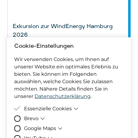
Exkursion zur WindEnergy Hamburg
2026
Cookie-Einstellungen
Von der IG Windkraft organisierte Exkursion
zur WindEnergy Hamburg 2026
Wir verwenden Cookies, um Ihnen auf
Nur für Mitglieder
unserer Website ein optimales Erlebnis zu
bieten. Sie können im Folgenden
auswählen, welche Cookies Sie zulassen
möchten. Nähere Details finden Sie in
23.09.
unserer
Datenschutzerklärung
.
Essenzielle Cookies
23.09.2026
Brevo
Zweck
Damit deine Cookie-Präferenzen
18:30 Uhr / WindEnergy Hamburg
berücksichtigt werden können,
Google Maps
Zweck
Bereitstellung der eingebundenen Formul
werden diese in den Cookies