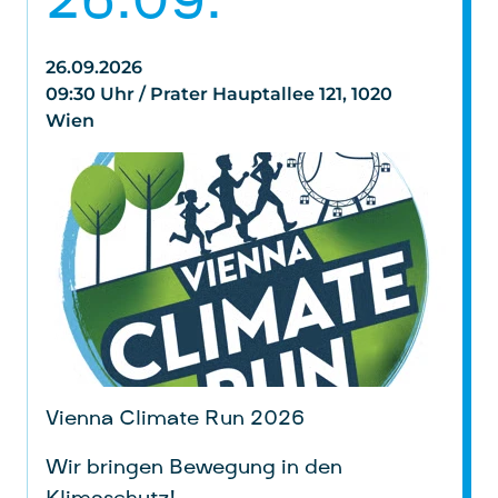
26.09.
ausschließlich der reibungslosen Anmeldung
Privacy
policies.google.com/privacy
zu unseren Seminaren und sonstigen
Policy
Angeboten.
26.09.2026
09:30 Uhr / Prater Hauptallee 121, 1020
Daten
: personenbezogene und technische
Daten
Wien
Gesetzt von
: Microsoft Corporation
Privacy Policy
:
https://www.microsoft.com/de-
de/privacy/privacystatement
Vienna Climate Run 2026
Wir bringen Bewegung in den